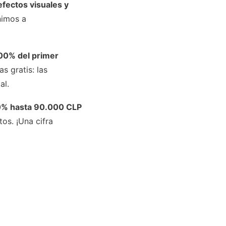
efectos visuales y
imos a
00% del primer
s gratis: las
al.
0% hasta 90.000 CLP
os. ¡Una cifra