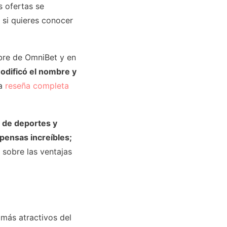
s ofertas se
 si quieres conocer
bre de OmniBet y en
odificó el nombre y
a
reseña completa
d de deportes y
pensas increíbles;
 sobre las ventajas
más atractivos del