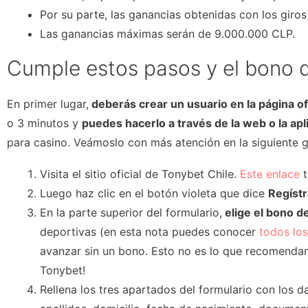
Por su parte, las ganancias obtenidas con los giros
Las ganancias máximas serán de 9.000.000 CLP.
Cumple estos pasos y el bono d
En primer lugar,
deberás crear un usuario en la página of
o 3 minutos y
puedes hacerlo a través de la web o la apl
para casino. Veámoslo con más atención en la siguiente g
Visita el sitio oficial de Tonybet Chile.
Este enlace
t
Luego haz clic en el botón violeta que dice
Regístr
En la parte superior del formulario,
elige el bono d
deportivas (en esta nota puedes conocer
todos los
avanzar sin un bono. Esto no es lo que recomendam
Tonybet!
Rellena los tres apartados del formulario con los d