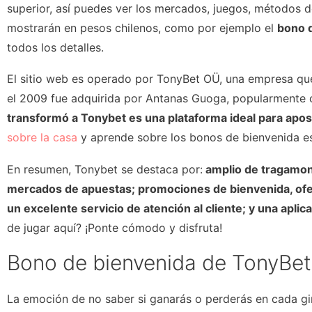
superior, así puedes ver los mercados, juegos, métodos d
mostrarán en pesos chilenos, como por ejemplo el
bono 
todos los detalles.
El sitio web es operado por TonyBet OÜ, una empresa que
el 2009 fue adquirida por Antanas Guoga, popularment
transformó a Tonybet es una plataforma ideal para aposta
sobre la casa
y aprende sobre los bonos de bienvenida es
En resumen, Tonybet se destaca por:
amplio de tragamone
mercados de apuestas; promociones de bienvenida, ofe
un excelente servicio de atención al cliente; y una apli
de jugar aquí? ¡Ponte cómodo y disfruta!
Bono de bienvenida de TonyBet
La emoción de no saber si ganarás o perderás en cada gi