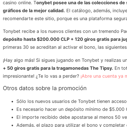
casino online. T
onybet posee una de las colecciones de s
gráficos de la mejor calidad.
El catálogo, además, incluy
recomendarte este sitio, porque es una plataforma segura,
Tonybet recibe a los nuevos clientes con un tremendo Pa
depósito hasta $200.000 CLP + 120 giros gratis para j
primeras 30 se acreditan al activar el bono, las siguiente
¡Hay algo más! Si sigues jugando en Tonybet y realizas 
+ 50 giros gratis para la tragamonedas The Tipsy.
En tot
impresionante! ¿Te lo vas a perder?
¡Abre una cuenta ya 
Otros datos sobre la promoción
Sólo los nuevos usuarios de Tonybet tienen acceso
Es necesario hacer un depósito mínimo de $5.000 C
El importe recibido debe apostarse al menos 50 vece
Además, el plazo para utilizar el bono y completar e