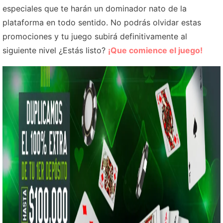
especiales que te harán un dominador nato de la
plataforma en todo sentido. No podrás olvidar estas
promociones y tu juego subirá definitivamente al
siguiente nivel ¿Estás listo?
¡Que comience el juego!