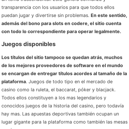
transparencia con los usuarios para que todos ellos
puedan jugar y divertirse sin problemas.
En este sentido,
además del bono para slots en codere, el sitio cuenta
con todo lo correspondiente para operar legalmente.
Juegos disponibles
Los títulos del sitio tampoco se quedan atrás, muchos
de los mejores proveedores de software en el mundo
se encargan de entregar títulos acordes al tamaño de la
plataforma
. Juegos de todo tipo en el mercado de
casino como la ruleta, el baccarat, póker y blacjack.
Todos ellos constituyen a los mas legendarios y
conocidos juegos de la historia del casino, pero todavía
hay mas. Las apuestas deportivas también ocupan un
lugar gigante para la plataforma como también las mesas