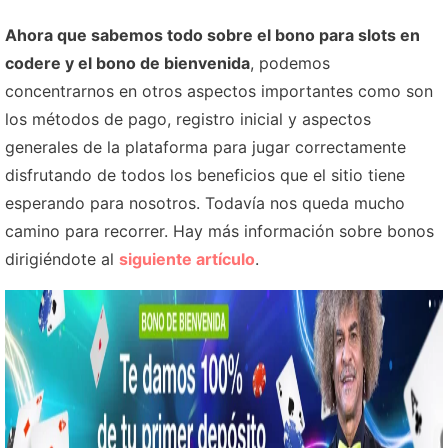
Ahora que sabemos todo sobre el bono para slots en
codere y el bono de bienvenida
, podemos
concentrarnos en otros aspectos importantes como son
los métodos de pago, registro inicial y aspectos
generales de la plataforma para jugar correctamente
disfrutando de todos los beneficios que el sitio tiene
esperando para nosotros. Todavía nos queda mucho
camino para recorrer. Hay más información sobre bonos
dirigiéndote al
siguiente artículo
.