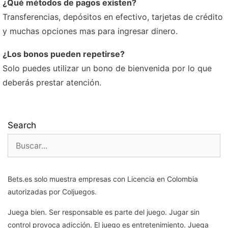
¿Qué métodos de pagos existen?
Transferencias, depósitos en efectivo, tarjetas de crédito
y muchas opciones mas para ingresar dinero.
¿Los bonos pueden repetirse?
Solo puedes utilizar un bono de bienvenida por lo que
deberás prestar atención.
Search
Buscar:
Bets.es solo muestra empresas con Licencia en Colombia
autorizadas por Coljuegos.
Juega bien. Ser responsable es parte del juego. Jugar sin
control provoca adicción. El juego es entretenimiento. Juega