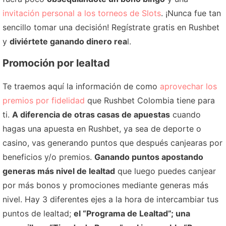
invitación personal a los torneos de Slots
. ¡Nunca fue tan
sencillo tomar una decisión! Regístrate gratis en Rushbet
y
diviértete ganando dinero rea
l.
Promoción por lealtad
Te traemos aquí la información de como
aprovechar los
premios por fidelidad
que Rushbet Colombia tiene para
ti.
A diferencia de otras casas de apuestas
cuando
hagas una apuesta en Rushbet, ya sea de deporte o
casino, vas generando puntos que después canjearas por
beneficios y/o premios.
Ganando puntos apostando
generas más nivel de lealtad
que luego puedes canjear
por más bonos y promociones mediante generas más
nivel. Hay 3 diferentes ejes a la hora de intercambiar tus
puntos de lealtad;
el “Programa de Lealtad”; una