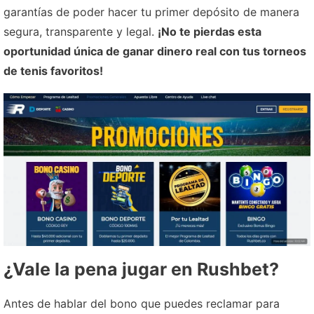
garantías de poder hacer tu primer depósito de manera
segura, transparente y legal.
¡No te pierdas esta
oportunidad única de ganar dinero real con tus torneos
de tenis favoritos!
¿Vale la pena jugar en Rushbet?
Antes de hablar del bono que puedes reclamar para