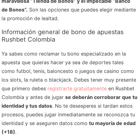
maravillosa “Tienda de Bonos” y el impecable “Banco
de Bonos”.
Son las opciones que puedes elegir mediante
la promoción de lealtad.
Información general de bono de apuestas
Rushbet Colombia
Ya sabes como reclamar tu bono especializado en la
apuesta que quieras hacer ya sea de deportes tales
como futbol, tenis, baloncesto o juegos de casino como
los slots, la ruleta o blackjack. Debes tener muy presente
que primero debes
registrarte gratuitamente
en Rushbet
Colombia y antes de jugar
se deberán corroborar que tu
identidad y tus datos
. No te desesperes si tardan estos
procesos, puedes jugar inmediatamente se reconozca tu
identidad y se aseguren datos como
tu mayoría de edad
(+18)
.