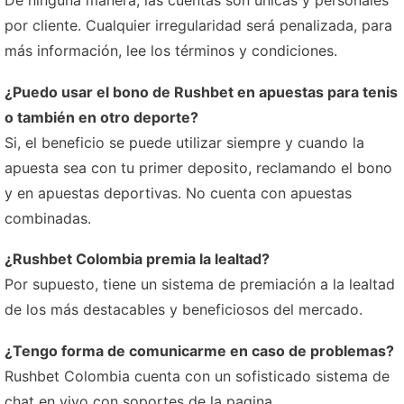
De ninguna manera, las cuentas son únicas y personales
por cliente. Cualquier irregularidad será penalizada, para
más información, lee los términos y condiciones.
¿Puedo usar el bono de Rushbet en apuestas para tenis
o también en otro deporte?
Si, el beneficio se puede utilizar siempre y cuando la
apuesta sea con tu primer deposito, reclamando el bono
y en apuestas deportivas. No cuenta con apuestas
combinadas.
¿Rushbet Colombia premia la lealtad?
Por supuesto, tiene un sistema de premiación a la lealtad
de los más destacables y beneficiosos del mercado.
¿Tengo forma de comunicarme en caso de problemas?
Rushbet Colombia cuenta con un sofisticado sistema de
chat en vivo con soportes de la pagina.