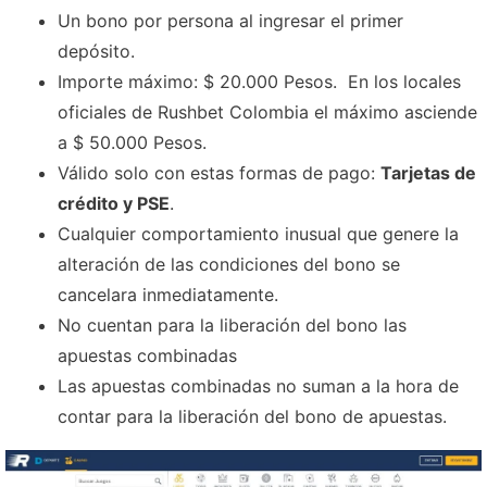
Un bono por persona al ingresar el primer
depósito.
Importe máximo: $ 20.000 Pesos. En los locales
oficiales de Rushbet Colombia el máximo asciende
a $ 50.000 Pesos.
Válido solo con estas formas de pago:
Tarjetas de
crédito y PSE
.
Cualquier comportamiento inusual que genere la
alteración de las condiciones del bono se
cancelara inmediatamente.
No cuentan para la liberación del bono las
apuestas combinadas
Las apuestas combinadas no suman a la hora de
contar para la liberación del bono de apuestas.