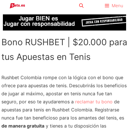
Saltar
Menu
al
contenido
Bono RUSHBET | $20.000 para
tus Apuestas en Tenis
Rushbet Colombia rompe con la lógica con el bono que
ofrece para apuestas de tenis. Descubrirás los beneficios
de jugar al máximo, apostar en tenis nunca fue tan
seguro, por eso te ayudaremos a
reclamar tu bono
de
apuestas para tenis en Rushbet Colombia. Registrarse
nunca fue tan beneficioso para los amantes del tenis, es
de manera gratuita
y tienes a tu disposición las