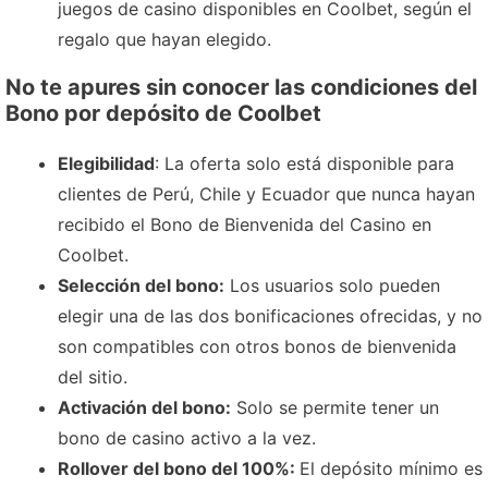
juegos de casino disponibles en Coolbet, según el
regalo que hayan elegido.
No te apures sin conocer las condiciones del
Bono por depósito de Coolbet
Elegibilidad
: La oferta solo está disponible para
clientes de Perú, Chile y Ecuador que nunca hayan
recibido el Bono de Bienvenida del Casino en
Coolbet.
Selección del bono:
Los usuarios solo pueden
elegir una de las dos bonificaciones ofrecidas, y no
son compatibles con otros bonos de bienvenida
del sitio.
Activación del bono:
Solo se permite tener un
bono de casino activo a la vez.
Rollover del bono del 100%:
El depósito mínimo es