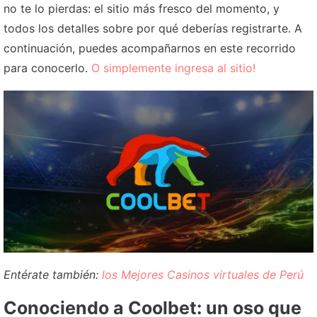
no te lo pierdas: el sitio más fresco del momento, y
todos los detalles sobre por qué deberías registrarte. A
continuación, puedes acompañarnos en este recorrido
para conocerlo.
O simplemente ingresa al sitio!
Entérate también:
los Mejores Casinos virtuales de Perú
Conociendo a Coolbet: un oso que