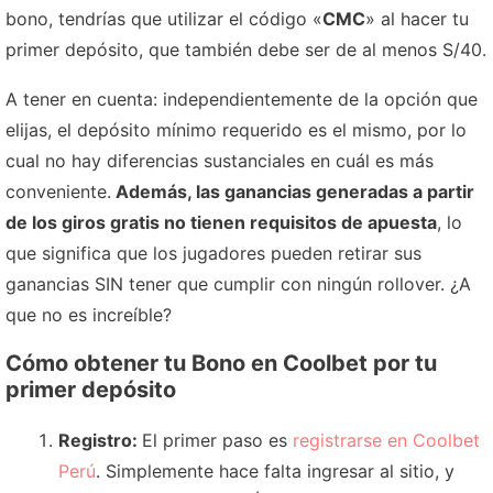
bono, tendrías que utilizar el código «
CMC
» al hacer tu
primer depósito, que también debe ser de al menos S/40.
A tener en cuenta: independientemente de la opción que
elijas, el depósito mínimo requerido es el mismo, por lo
cual no hay diferencias sustanciales en cuál es más
conveniente.
Además, las ganancias generadas a partir
de los giros gratis no tienen requisitos de apuesta
, lo
que significa que los jugadores pueden retirar sus
ganancias SIN tener que cumplir con ningún rollover. ¿A
que no es increíble?
Cómo obtener tu Bono en Coolbet por tu
primer depósito
Registro:
El primer paso es
registrarse en Coolbet
Perú
. Simplemente hace falta ingresar al sitio, y