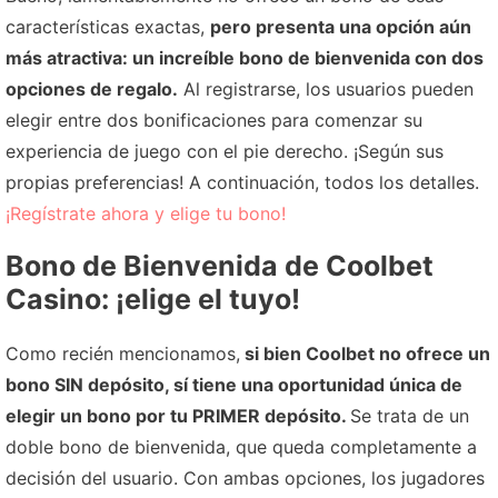
características exactas,
pero presenta una opción aún
más atractiva: un increíble bono de bienvenida con dos
opciones de regalo.
Al registrarse, los usuarios pueden
elegir entre dos bonificaciones para comenzar su
experiencia de juego con el pie derecho. ¡Según sus
propias preferencias! A continuación, todos los detalles.
¡Regístrate ahora y elige tu bono!
Bono de Bienvenida de Coolbet
Casino: ¡elige el tuyo!
Como recién mencionamos,
si bien Coolbet no ofrece un
bono SIN depósito, sí tiene una oportunidad única de
elegir un bono por tu PRIMER depósito.
Se trata de un
doble bono de bienvenida, que queda completamente a
decisión del usuario. Con ambas opciones, los jugadores