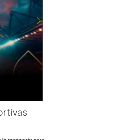
rtivas
 lo necesario para