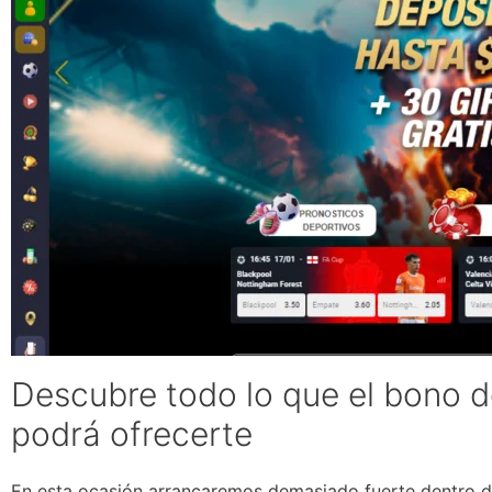
Descubre todo lo que el bono 
podrá ofrecerte
En esta ocasión arrancaremos demasiado fuerte dentro de