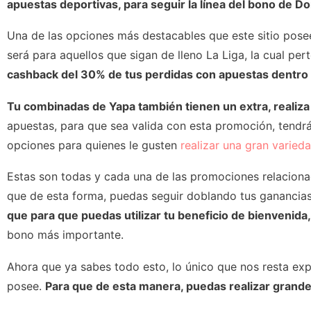
apuestas deportivas, para seguir la línea del bono de
Una de las opciones más destacables que este sitio posee
será para aquellos que sigan de lleno La Liga, la cual pe
cashback del 30% de tus perdidas con apuestas dentro 
Tu combinadas de Yapa también tienen un extra, realiz
apuestas, para que sea valida con esta promoción, tendr
opciones para quienes le gusten
realizar una gran varied
Estas son todas y cada una de las promociones relaciona
que de esta forma, puedas seguir doblando tus ganancias 
que para que puedas utilizar tu beneficio de bienvenid
bono más importante.
Ahora que ya sabes todo esto, lo único que nos resta ex
posee.
Para que de esta manera, puedas realizar grande