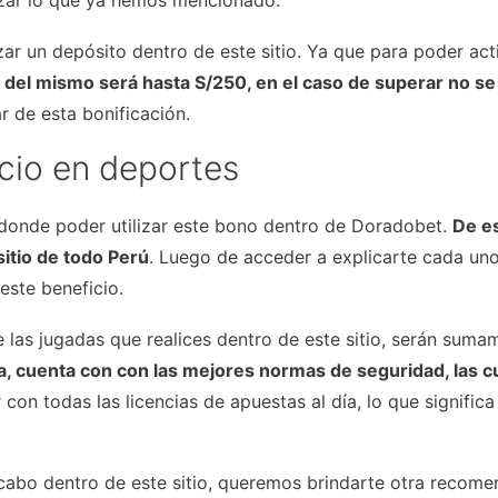
zar un depósito dentro de este sitio. Ya que para poder act
el mismo será hasta S/250, en el caso de superar no se b
r de esta bonificación.
icio en deportes
 donde poder utilizar este bono dentro de Doradobet.
De e
sitio de todo Perú
. Luego de acceder a explicarte cada un
este beneficio.
las jugadas que realices dentro de este sitio, serán suma
a, cuenta con con las mejores normas de seguridad, las c
r con todas las licencias de apuestas al día, lo que signific
 cabo dentro de este sitio, queremos brindarte otra recom