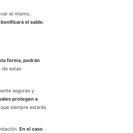
ivar el mismo,
onificará el saldo
.
sta forma, podrán
o de estas
mente seguras y
uáles protegen a
a que siempre estarás
endación.
En el caso