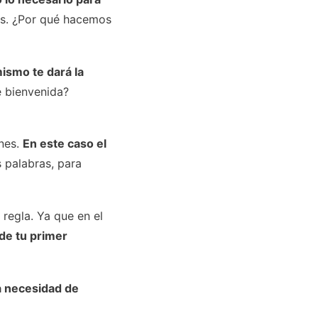
as. ¿Por qué hacemos
mismo te dará la
e bienvenida?
ones.
En este caso el
s palabras, para
regla. Ya que en el
 de tu primer
a necesidad de