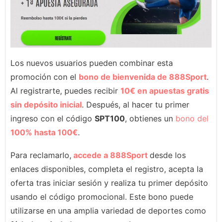
Los nuevos usuarios pueden combinar esta
promoción con el
bono de bienvenida de 888Sport
.
Al registrarte, puedes recibir
10€ en apuestas gratis
sin depósito inicial
. Después, al hacer tu primer
ingreso con el código
SPT100
, obtienes un
bono del
100% hasta 100€
.
Para reclamarlo,
accede a 888Sport
desde los
enlaces disponibles, completa el registro, acepta la
oferta tras iniciar sesión y realiza tu primer depósito
usando el código promocional. Este bono puede
utilizarse en una amplia variedad de deportes como