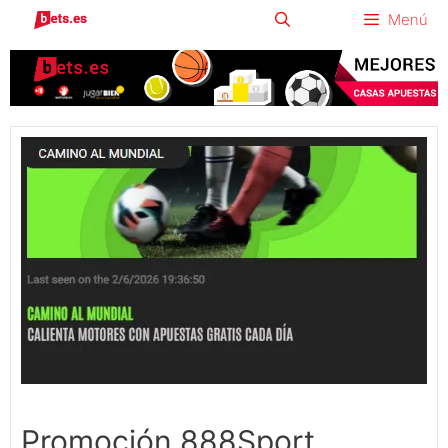
Saltar
Menú
al
contenido
Promoción 888Sport