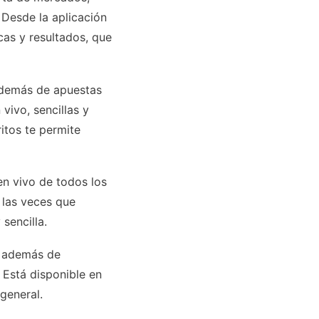
 Desde la aplicación
cas y resultados, que
además de apuestas
ivo, sencillas y
itos te permite
n vivo de todos los
 las veces que
sencilla.
además de
 Está disponible en
general.