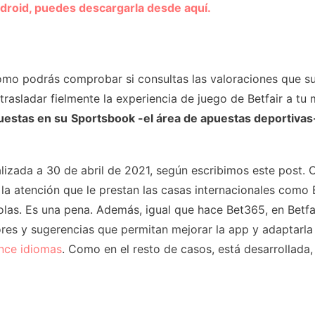
droid, puedes descargarla desde aquí.
mo podrás comprobar si consultas las valoraciones que su
trasladar fielmente la experiencia de juego de Betfair a tu
puestas en su
Sportsbook -el área de apuestas deportiva
ualizada a 30 de abril de 2021, según escribimos este post
e la atención que le prestan las casas internacionales como
las. Es una pena. Además, igual que hace Bet365, en Betfai
res y sugerencias que permitan mejorar la app y adaptarla 
once idiomas
. Como en el resto de casos, está desarrollada,