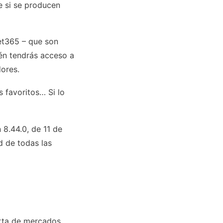
e si se producen
et365 – que son
ién tendrás acceso a
ores.
 favoritos… Si lo
 8.44.0, de 11 de
d de todas las
ta de mercados,