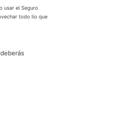
 o usar el Seguro
ovechar todo lio que
 deberás