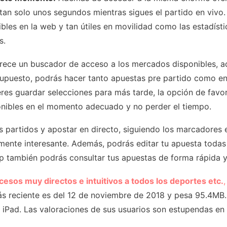
an solo unos segundos mientras sigues el partido en vivo.
les en la web y tan útiles en movilidad como las estadísti
s.
frece un buscador de acceso a los mercados disponibles, 
puesto, podrás hacer tanto apuestas pre partido como en v
es guardar selecciones para más tarde, la opción de favor
ponibles en el momento adecuado y no perder el tiempo.
partidos y apostar en directo, siguiendo los marcadores e
lmente interesante. Además, podrás editar tu apuesta todas
p también podrás consultar tus apuestas de forma rápida y 
ccesos muy directos e intuitivos a todos los deportes etc.
,
ás reciente es del 12 de noviembre de 2018 y pesa 95.4MB.
 iPad. Las valoraciones de sus usuarios son estupendas en 