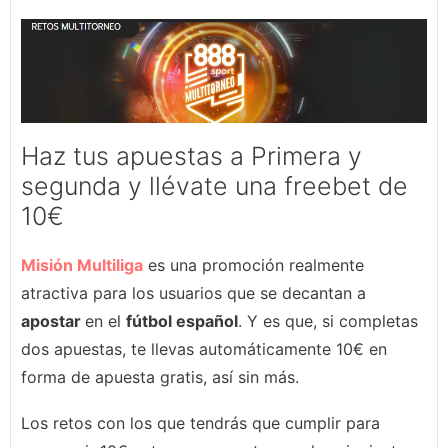
Haz tus apuestas a Primera y
segunda y llévate una freebet de
10€
Misión Multiliga
es una promoción realmente
atractiva para los usuarios que se decantan a
apostar
en el
fútbol español
. Y es que, si completas
dos apuestas, te llevas automáticamente 10€ en
forma de apuesta gratis, así sin más.
Los retos con los que tendrás que cumplir para