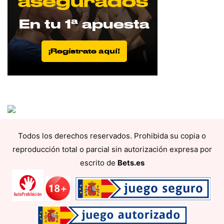
Todos los derechos reservados. Prohibida su copia o
reproducción total o parcial sin autorización expresa por
escrito de
Bets.es