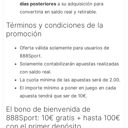
días posteriores
a su adquisición para
convertirla en saldo real y retirable.
Términos y condiciones de la
promoción
Oferta válida solamente para usuarios de
888Sport.
Solamente contabilizarán apuestas realizadas
con saldo real.
La cuota mínima de las apuestas será de 2.00.
El importe mínimo a poner en juego en cada
apuesta tendrá que ser de 10€.
El bono de bienvenida de
888Sport: 10€ gratis + hasta 100€
con el primer depósito