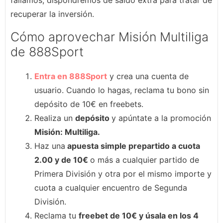
recuperar la inversión.
Cómo aprovechar Misión Multiliga
de 888Sport
Entra en 888Sport
y crea una cuenta de
usuario. Cuando lo hagas, reclama tu bono sin
depósito de 10€ en freebets.
Realiza un
depósito
y apúntate a la promoción
Misión: Multiliga.
Haz una
apuesta simple prepartido a cuota
2.00 y de 10€
o más a cualquier partido de
Primera División y otra por el mismo importe y
cuota a cualquier encuentro de Segunda
División.
Reclama tu
freebet de 10€ y úsala en los 4