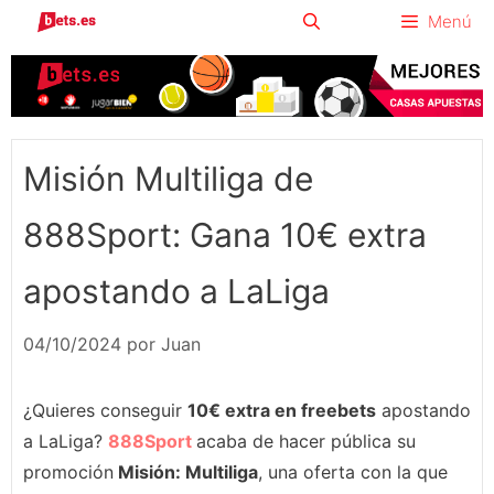
Saltar
Menú
al
contenido
Misión Multiliga de
888Sport: Gana 10€ extra
apostando a LaLiga
04/10/2024
por
Juan
¿Quieres conseguir
10€ extra en freebets
apostando
a LaLiga?
888Sport
acaba de hacer pública su
promoción
Misión: Multiliga
, una oferta con la que