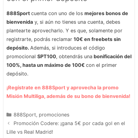
888Sport
cuenta con uno de los
mejores bonos de
bienvenida
y, si aún no tienes una cuenta, debes
plantearte aprovecharlo. Y es que, solamente por
registrarte, podrás reclamar
10€ en freebets sin
depósito.
Además, si introduces el código
promocional
SPT100
, obtendrás una
bonificación del
100%, hasta un máximo de 100€
con el primer
depósito.
¡Regístrate en 888Sport y aprovecha la promo
Misión Multiliga, además de su bono de bienvenida!
Categorías
888Sport
,
promociones
Promoción Codere: ¡gana 5€ por cada gol en el
Lille vs Real Madrid!