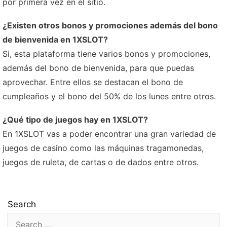
por primera vez en el sitio.
¿Existen otros bonos y promociones además del bono
de bienvenida en 1XSLOT?
Si, esta plataforma tiene varios bonos y promociones,
además del bono de bienvenida, para que puedas
aprovechar. Entre ellos se destacan el bono de
cumpleaños y el bono del 50% de los lunes entre otros.
¿Qué tipo de juegos hay en 1XSLOT?
En 1XSLOT vas a poder encontrar una gran variedad de
juegos de casino como las máquinas tragamonedas,
juegos de ruleta, de cartas o de dados entre otros.
Search
Search