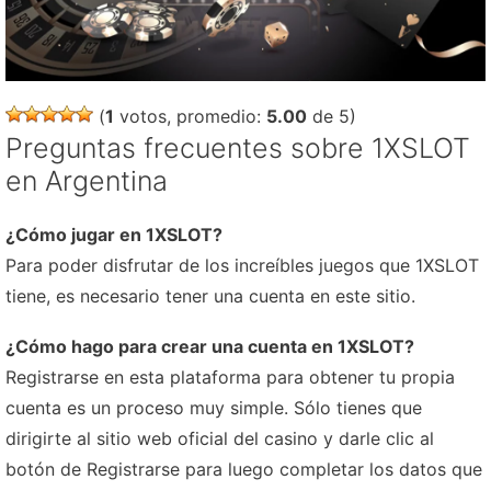
(
1
votos, promedio:
5.00
de 5)
Preguntas frecuentes sobre 1XSLOT
en Argentina
¿Cómo jugar en 1XSLOT?
Para poder disfrutar de los increíbles juegos que 1XSLOT
tiene, es necesario tener una cuenta en este sitio.
¿Cómo hago para crear una cuenta en 1XSLOT?
Registrarse en esta plataforma para obtener tu propia
cuenta es un proceso muy simple. Sólo tienes que
dirigirte al sitio web oficial del casino y darle clic al
botón de Registrarse para luego completar los datos que