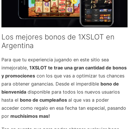
Los mejores bonos de 1XSLOT en
Argentina
Para que tu experiencia jugando en este sitio sea
inmejorable,
1XSLOT te trae una gran cantidad de bonos
y promociones
con los que vas a optimizar tus chances
para obtener ganancias. Desde el imperdible
bono de
bienvenida
disponible para todos los nuevos usuarios
hasta el
bono de cumpleaños
al que vas a poder
acceder como regalo en esa fecha tan especial, pasando
por
muchísimos mas!