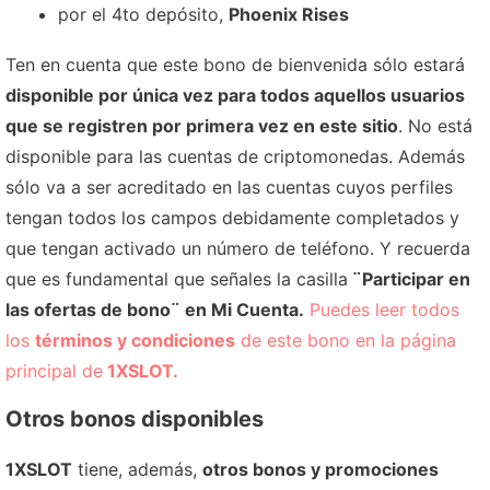
por el 4to depósito,
Phoenix Rises
Ten en cuenta que este bono de bienvenida sólo estará
disponible por única vez para todos aquellos usuarios
que se registren por primera vez en este sitio
. No está
disponible para las cuentas de criptomonedas. Además
sólo va a ser acreditado en las cuentas cuyos perfiles
tengan todos los campos debidamente completados y
que tengan activado un número de teléfono. Y recuerda
que es fundamental que señales la casilla
¨Participar en
las ofertas de bono¨ en Mi Cuenta.
Puedes leer todos
los
términos y condiciones
de este bono en la página
principal de
1XSLOT.
Otros bonos disponibles
1XSLOT
tiene, además,
otros bonos y promociones