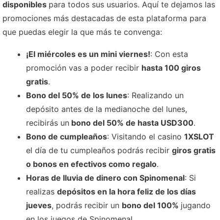
disponibles
para todos sus usuarios. Aquí te dejamos las
promociones más destacadas de esta plataforma para
que puedas elegir la que más te convenga:
¡El miércoles es un mini viernes!
: Con esta
promoción vas a poder recibir
hasta 100 giros
gratis
.
Bono del 50% de los lunes
: Realizando un
depósito antes de la medianoche del lunes,
recibirás un
bono del 50% de hasta USD300
.
Bono de cumpleaños
: Visitando el casino
1XSLOT
el día de tu cumpleaños podrás recibir
giros gratis
o bonos en efectivos como regalo
.
Horas de lluvia de dinero con Spinomenal
: Si
realizas
depósitos en la hora feliz de los días
jueves
, podrás recibir un
bono del 100%
jugando
en los juegos de Spinomenal.