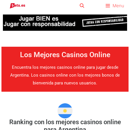
Menu
Los Mejores Casinos Online
Encuentra los mejores casinos online para jugar desde
Argentina. Los casinos online con los mejores bonos de
bienvenida para nuevos usuarios.
Ranking con los mejores casinos online
para Argentina