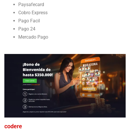
Paysafecard
Cobro Express
Pago Facil
Pago 24
Mercado Pago
codere