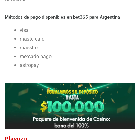
Métodos de pago disponibles en bet365 para Argentina
visa
mastercard
maestro
mercado pago
astropay
Playuzu