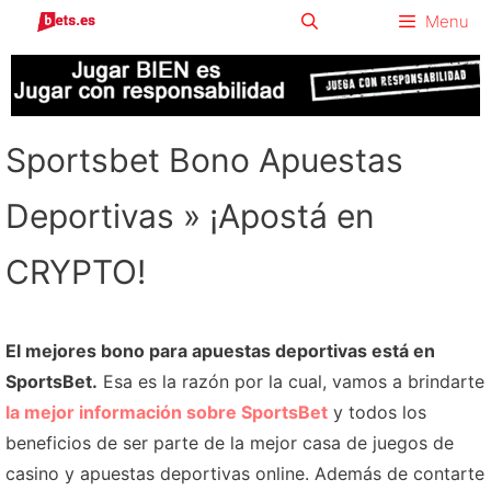
Skip
Menu
to
content
Sportsbet Bono Apuestas
Deportivas » ¡Apostá en
CRYPTO!
El mejores bono para apuestas deportivas está en
SportsBet.
Esa es la razón por la cual, vamos a brindarte
la mejor información sobre SportsBet
y todos los
beneficios de ser parte de la mejor casa de juegos de
casino y apuestas deportivas online. Además de contarte