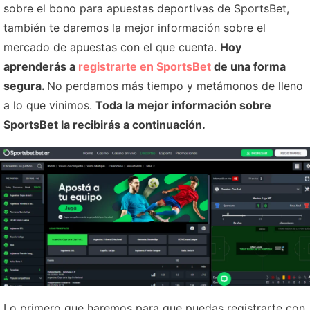
sobre el bono para apuestas deportivas de SportsBet,
también te daremos la mejor información sobre el
mercado de apuestas con el que cuenta.
Hoy
aprenderás a
registrarte en SportsBet
de una forma
segura.
No perdamos más tiempo y metámonos de lleno
a lo que vinimos.
Toda la mejor información sobre
SportsBet la recibirás a continuación.
Lo primero que haremos para que puedas registrarte con