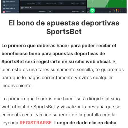
El bono de apuestas deportivas
SportsBet
Lo primero que deberás hacer para poder recibir el
beneficioso bono para apuestas deportivas de
SportsBet será registrarte en su sitio web oficial.
Si
bien esto es una tares sumamente sencilla, te guiaremos
para que lo hagas correctamente y evites cualquier
inconveniente.
Lo primero que tendrás que hacer será dirigirte al sitio
web oficial de SportsBet y visualizar la pestaña que se
encuentra en el vértice superior de la pantalla con la
leyenda
REGISTRARSE
.
Luego de darle clic en dicha