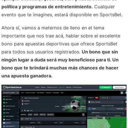
política y programas de entretenimiento.
Cualquier
evento que te imagines, estará disponible en SportsBet.
Ahora sí, vamos a meternos de lleno en el tema
importante que nos trae acá, hablar sobre el excelente
bono para apuestas deportivas que ofrece SportsBet
para todos sus usuarios registrados.
Un bono que sin
ningún lugar a duda será muy beneficioso para ti. Un
bono que te brindará muchas más chances de hacer
una apuesta ganadora.