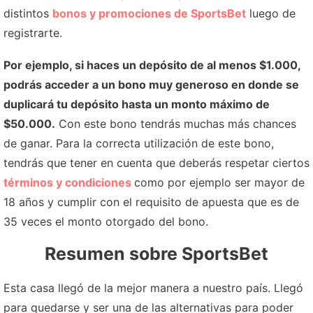
distintos
bonos y promociones de SportsBet
luego de
registrarte.
Por ejemplo, si haces un depósito de al menos $1.000,
podrás acceder a un bono muy generoso en donde se
duplicará tu depósito hasta un monto máximo de
$50.000.
Con este bono tendrás muchas más chances
de ganar. Para la correcta utilización de este bono,
tendrás que tener en cuenta que deberás respetar ciertos
términos y condiciones
como por ejemplo ser mayor de
18 años y cumplir con el requisito de apuesta que es de
35 veces el monto otorgado del bono.
Resumen sobre SportsBet
Esta casa llegó de la mejor manera a nuestro país. Llegó
para quedarse y ser una de las alternativas para poder