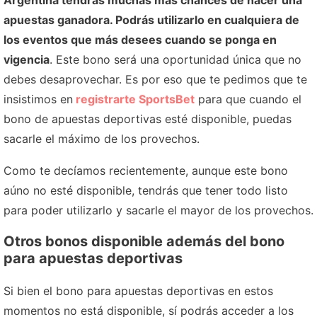
apuestas ganadora. Podrás utilizarlo en cualquiera de
los eventos que más desees cuando se ponga en
vigencia
. Este bono será una oportunidad única que no
debes desaprovechar. Es por eso que te pedimos que te
insistimos en
registrarte SportsBet
para que cuando el
bono de apuestas deportivas esté disponible, puedas
sacarle el máximo de los provechos.
Como te decíamos recientemente, aunque este bono
aúno no esté disponible, tendrás que tener todo listo
para poder utilizarlo y sacarle el mayor de los provechos.
Otros bonos disponible además del bono
para apuestas deportivas
Si bien el bono para apuestas deportivas en estos
momentos no está disponible, sí podrás acceder a los