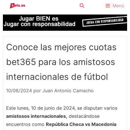
Saltar
Menú
al
contenido
Conoce las mejores cuotas
bet365 para los amistosos
internacionales de fútbol
10/06/2024
por
Juan Antonio Camacho
Este lunes, 10 de junio de 2024, se disputan varios
amistosos internacionales,
destacándose
encuentros como
República Checa vs Macedonia