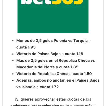
Menos de 2,5 goles Polonia vs Turquía
a
cuota 1.95
Victoria de Países Bajos
a
cuota 1.18
Más de 2,5 goles en el República Checa vs
Macedonia del Norte
a
cuota 1.85
Victoria de República Checa
a
cuota 1.50
Además, ambos no anotan en el Países Bajos
vs Islandia
a
cuota 1.72
¡Si quieres aprovechar estas cuotas de los
amistosos internacionales
no lo pienses más y