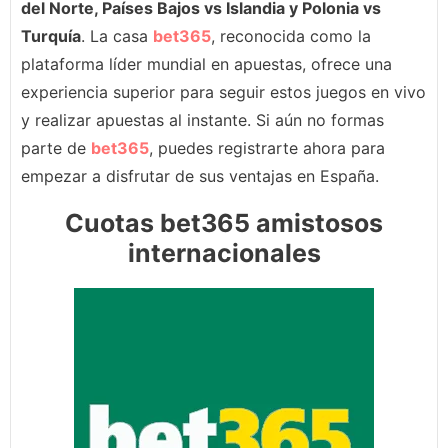
del Norte, Países Bajos vs Islandia y Polonia vs
Turquía
. La casa
bet365
, reconocida como la
plataforma líder mundial en apuestas, ofrece una
experiencia superior para seguir estos juegos en vivo
y realizar apuestas al instante. Si aún no formas
parte de
bet365
, puedes registrarte ahora para
empezar a disfrutar de sus ventajas en España.
Cuotas bet365 amistosos
internacionales