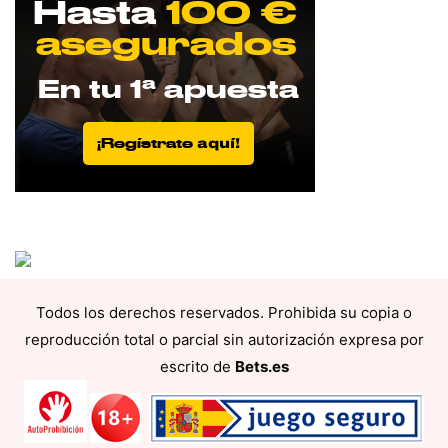
Todos los derechos reservados. Prohibida su copia o
reproducción total o parcial sin autorización expresa por
escrito de
Bets.es