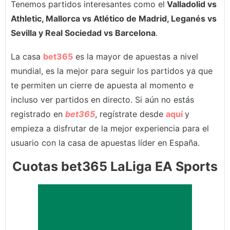
Tenemos partidos interesantes como el
Valladolid vs
Athletic, Mallorca vs Atlético de Madrid, Leganés vs
Sevilla y Real Sociedad vs Barcelona
.
La casa
bet365
es la mayor de apuestas a nivel
mundial, es la mejor para seguir los partidos ya que
te permiten un cierre de apuesta al momento e
incluso ver partidos en directo. Si aún no estás
registrado en
bet365
, regístrate desde
aquí
y
empieza a disfrutar de la mejor experiencia para el
usuario con la casa de apuestas líder en España.
Cuotas bet365 LaLiga EA Sports