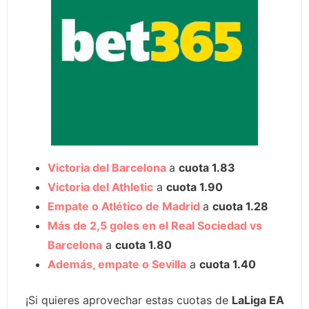
Victoria del Barcelona
a
cuota 1.83
Victoria del Athletic
a
cuota 1.90
Empate o Atlético de Madrid
a
cuota 1.28
Más de 2,5 goles en el Real Sociedad vs
Barcelona
a
cuota 1.80
Además, empate o Sevilla
a
cuota 1.40
¡Si quieres aprovechar estas cuotas de
LaLiga EA