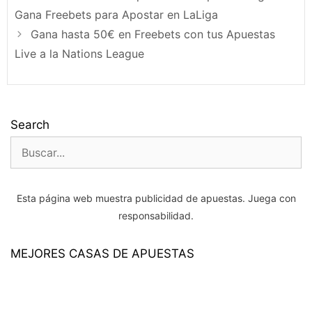
Gana Freebets para Apostar en LaLiga
Gana hasta 50€ en Freebets con tus Apuestas
Live a la Nations League
Search
Buscar:
Esta página web muestra publicidad de apuestas. Juega con
responsabilidad.
MEJORES CASAS DE APUESTAS