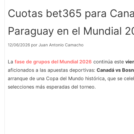
Cuotas bet365 para Cana
Paraguay en el Mundial 
12/06/2026
por
Juan Antonio Camacho
La
fase de grupos del Mundial 2026
continúa este
vie
aficionados a las apuestas deportivas:
Canadá vs Bosn
arranque de una Copa del Mundo histórica, que se cele
selecciones más esperadas del torneo.