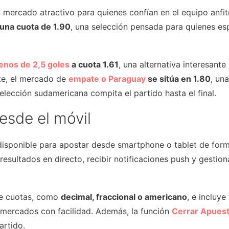
n mercado atractivo para quienes confían en el equipo anfit
una cuota de 1.90
, una selección pensada para quienes es
nos de 2,5 goles
a cuota 1.61
, una alternativa interesante
rte, el mercado de
empate o Paraguay
se sitúa en 1.80
, un
elección sudamericana compita el partido hasta el final.
esde el móvil
 disponible para apostar desde smartphone o tablet de for
esultados en directo, recibir notificaciones push y gestion
 de cuotas, como
decimal, fraccional o americano
, e incluy
 mercados con facilidad. Además, la función
Cerrar Apues
artido.