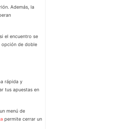
rión. Además, la
peran
 si el encuentro se
a opción de doble
ma rápida y
ar tus apuestas en
e un menú de
ta
permite cerrar un