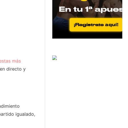
uestas más
en directo y
ndimiento
partido igualado,