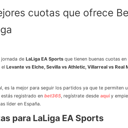
jores cuotas que ofrece B
iga
a jornada de
LaLiga EA Sports
que tienen buenas cuotas en 
 el
Levante vs Elche, Sevilla vs Athletic, Villarreal vs Real 
, es la mejor para seguir los partidos ya que te permiten u
o estás registrado en
bet365
, regístrate desde
aquí
y empie
as líder en España.
as para LaLiga EA Sports