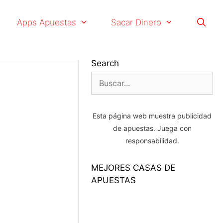
Apps Apuestas
Sacar Dinero
Search
Buscar:
Esta página web muestra publicidad
de apuestas. Juega con
responsabilidad.
MEJORES CASAS DE
APUESTAS