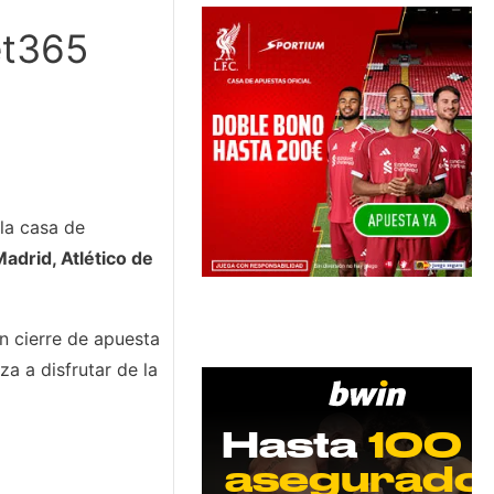
et365
la casa de
Madrid, Atlético de
n cierre de apuesta
za a disfrutar de la