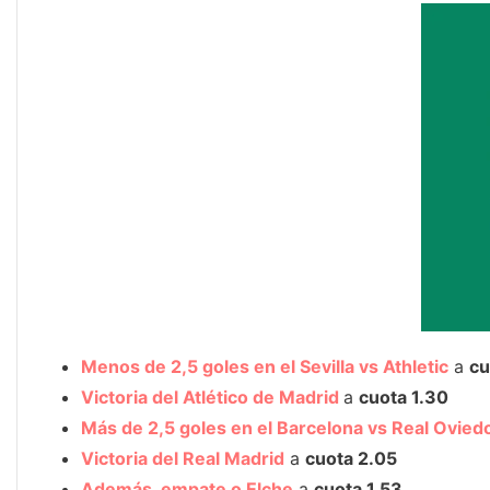
Menos de 2,5 goles en el Sevilla vs Athletic
a
cu
Victoria del Atlético de Madrid
a
cuota 1.30
Más de 2,5 goles en el Barcelona vs Real Ovied
Victoria del Real Madrid
a
cuota 2.05
Además, empate o Elche
a
cuota 1.53