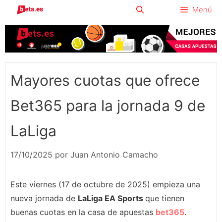
Saltar
Menú
al
contenido
Mayores cuotas que ofrece
Bet365 para la jornada 9 de
LaLiga
17/10/2025
por
Juan Antonio Camacho
Este viernes (17 de octubre de 2025) empieza una
nueva jornada de
LaLiga EA Sports
que tienen
buenas cuotas en la casa de apuestas
bet365
.