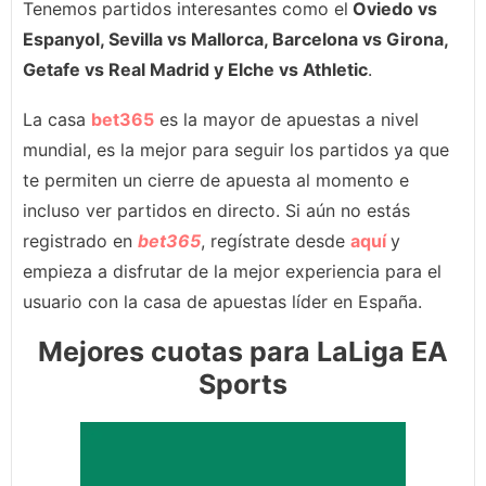
Tenemos partidos interesantes como el
Oviedo vs
Espanyol, Sevilla vs Mallorca, Barcelona vs Girona,
Getafe vs Real Madrid y Elche vs Athletic
.
La casa
bet365
es la mayor de apuestas a nivel
mundial, es la mejor para seguir los partidos ya que
te permiten un cierre de apuesta al momento e
incluso ver partidos en directo. Si aún no estás
registrado en
bet365
, regístrate desde
aquí
y
empieza a disfrutar de la mejor experiencia para el
usuario con la casa de apuestas líder en España.
Mejores cuotas para LaLiga EA
Sports