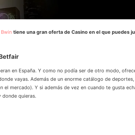
y
Bwin
tiene una gran oferta de Casino en el que puedes jug
Betfair
eran en España. Y como no podía ser de otro modo, ofrec
 donde vayas. Además de un enorme catálogo de deportes,
en el mercado). Y si además de vez en cuando te gusta ech
y donde quieras.