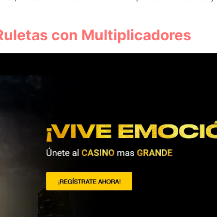
Ruletas con Multiplicadores