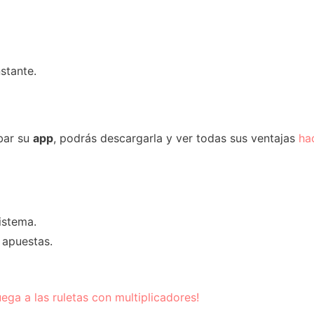
stante.
obar su
app
, podrás descargarla y ver todas sus ventajas
ha
istema.
 apuestas.
uega a las ruletas con multiplicadores!