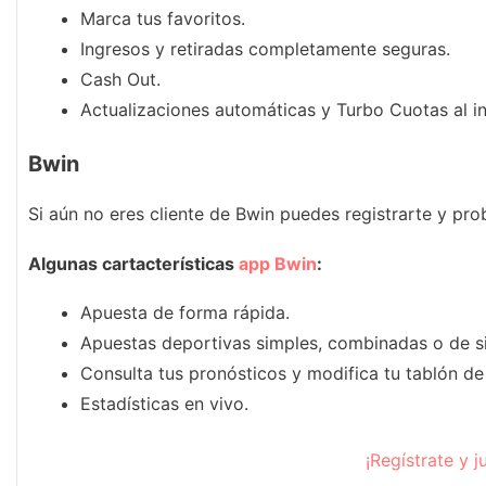
Marca tus favoritos.
Ingresos y retiradas completamente seguras.
Cash Out.
Actualizaciones automáticas y Turbo Cuotas al in
Bwin
Si aún no eres cliente de Bwin puedes registrarte y pr
Algunas cartacterísticas
app Bwin
:
Apuesta de forma rápida.
Apuestas deportivas simples, combinadas o de s
Consulta tus pronósticos y modifica tu tablón de
Estadísticas en vivo.
¡Regístrate y j