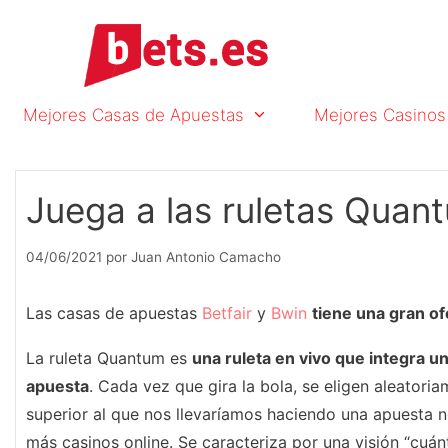
Saltar
al
contenido
Mejores Casas de Apuestas
Mejores Casinos
Juega a las ruletas Quan
04/06/2021
por
Juan Antonio Camacho
Las casas de apuestas
Betfair
y
Bwin
tiene una gran of
La ruleta Quantum es
una ruleta en vivo que integra u
apuesta
. Cada vez que gira la bola, se eligen aleato
superior al que nos llevaríamos haciendo una apuesta no
más casinos online. Se caracteriza por una visión “cuánt