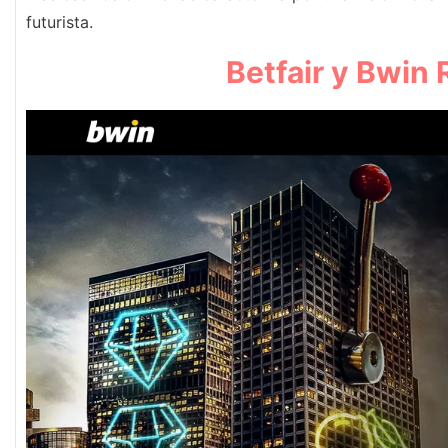
futurista.
Betfair y Bwin 