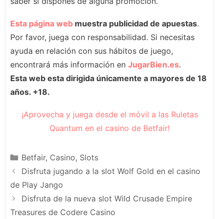
saber si dispones de alguna promoción.
Esta página web
muestra publicidad de apuestas
.
Por favor, juega con responsabilidad. Si necesitas
ayuda en relación con sus hábitos de juego,
encontrará más información en
JugarBien.es
.
Esta web esta dirigida únicamente a mayores de 18
años. +18.
¡Aprovecha y juega desde el móvil a las Ruletas
Quantum en el casino de Betfair!
Categorías
Betfair
,
Casino
,
Slots
Disfruta jugando a la slot Wolf Gold en el casino
de Play Jango
Disfruta de la nueva slot Wild Crusade Empire
Treasures de Codere Casino