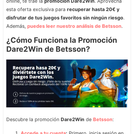
online, te trae la
promoción Dare2Win
. Aprovecha
esta oferta exclusiva para
recuperar hasta 20€ y
disfrutar de tus juegos favoritos sin ningún riesgo
.
Además,
puedes leer nuestro análisis de Betsson
.
¿Cómo Funciona la Promoción
Dare2Win de Betsson?
Descubre la promoción
Dare2Win
de
Betsson
:
Accede a tu cuenta
:
Primero, inicia sesión en