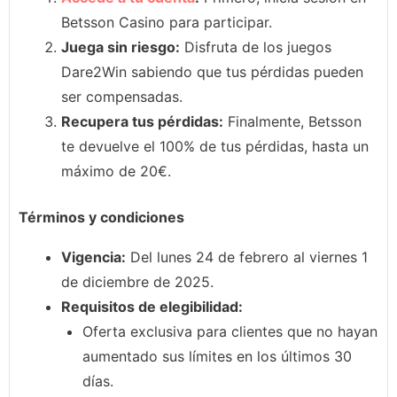
Betsson Casino para participar.
Juega sin riesgo:
Disfruta de los juegos
Dare2Win sabiendo que tus pérdidas pueden
ser compensadas.
Recupera tus pérdidas:
Finalmente, Betsson
te devuelve el 100% de tus pérdidas, hasta un
máximo de 20€.
Términos y condiciones
Vigencia:
Del lunes 24 de febrero al viernes 1
de diciembre de 2025.
Requisitos de elegibilidad:
Oferta exclusiva para clientes que no hayan
aumentado sus límites en los últimos 30
días.