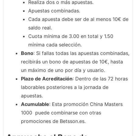
Realiza dos o más apuestas.
Apuestas combinadas.
Cada apuesta debe ser de al menos 10€ de
saldo real.
Cuota mínima de 3.00 en total y 1.50
mínima cada selección.
Bono
: Si fallas todas las apuestas combinadas,
recibirás un bono de apuestas de 10€, hasta
un máximo de uno por día y usuario.
Plazo de Acreditación
: Dentro de las 72 horas
laborables posteriores a la jornada de
apuestas.
Acumulable
: Esta promoción China Masters
1000 puede combinarse con otras
promociones de Betsson.es.