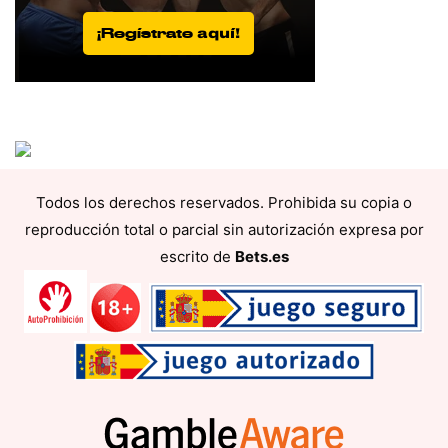
Todos los derechos reservados. Prohibida su copia o
reproducción total o parcial sin autorización expresa por
escrito de
Bets.es