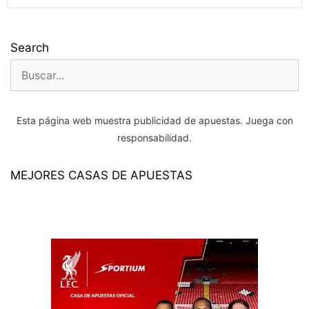
Search
Buscar:
Esta página web muestra publicidad de apuestas. Juega con
responsabilidad.
MEJORES CASAS DE APUESTAS