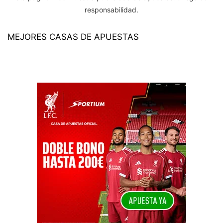
responsabilidad.
MEJORES CASAS DE APUESTAS