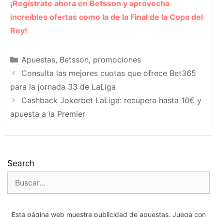
¡Regístrate ahora en Betsson y aprovecha
increíbles ofertas como la de la Final de la Copa del
Rey!
Categorías
Apuestas
,
Betsson
,
promociones
Consulta las mejores cuotas que ofrece Bet365
para la jornada 33 de LaLiga
Cashback Jokerbet LaLiga: recupera hasta 10€ y
apuesta a la Premier
Search
Buscar:
Esta página web muestra publicidad de apuestas. Juega con