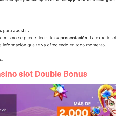
s
para apostar.
lo mismo se puede decir de
su presentación.
La experienci
la información que te va ofreciendo en todo momento.
s.
sino slot Double Bonus