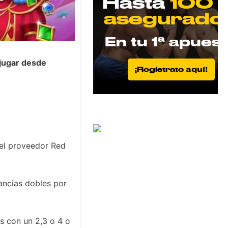
jugar desde
el proveedor Red
ancias dobles por
s con un 2,3 o 4 o