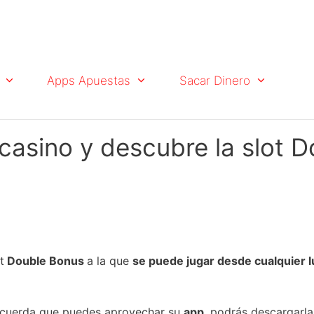
Apps Apuestas
Sacar Dinero
casino y descubre la slot D
t
Double Bonus
a la que
se puede jugar desde cualquier l
ecuerda que puedes aprovechar su
app
, podrás descargarla