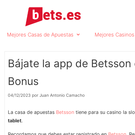
Saltar
al
contenido
Mejores Casas de Apuestas
Mejores Casinos
Bájate la app de Betsson 
Bonus
04/12/2023
por
Juan Antonio Camacho
La casa de apuestas
Betsson
tiene para su casino la slo
tablet
.
Recordamos que debes estar registrado en
Betsson
. R