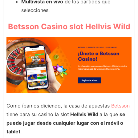
Multivista en vivo
de los partidos que
selecciones.
Betsson Casino slot Hellvis Wild
Como íbamos diciendo, la casa de apuestas
Betsson
tiene para su casino la slot
Hellvis Wild
a la que
se
puede jugar desde cualquier lugar con el móvil o
tablet
.