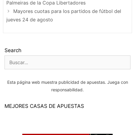
Palmeiras de la Copa Libertadores
Mayores cuotas para los partidos de fútbol del
jueves 24 de agosto
Search
Buscar:
Esta página web muestra publicidad de apuestas. Juega con
responsabilidad.
MEJORES CASAS DE APUESTAS