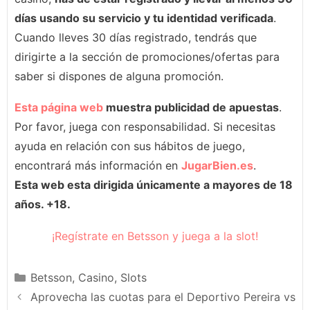
días usando su servicio y tu identidad verificada
.
Cuando lleves 30 días registrado, tendrás que
dirigirte a la sección de promociones/ofertas para
saber si dispones de alguna promoción.
Esta página web
muestra publicidad de apuestas
.
Por favor, juega con responsabilidad. Si necesitas
ayuda en relación con sus hábitos de juego,
encontrará más información en
JugarBien.es
.
Esta web esta dirigida únicamente a mayores de 18
años. +18.
¡Regístrate en Betsson y juega a la slot!
Categorías
Betsson
,
Casino
,
Slots
Aprovecha las cuotas para el Deportivo Pereira vs