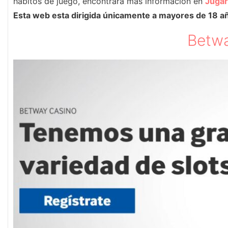
hábitos de juego, encontrará más información en
Jugar
Esta web esta dirigida únicamente a mayores de 18 a
Betwa