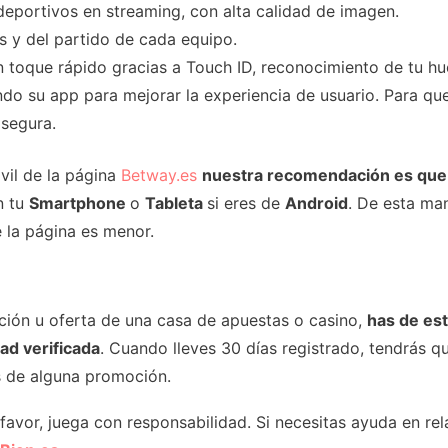
deportivos en streaming, con alta calidad de imagen.
as y del partido de cada equipo.
toque rápido gracias a Touch ID, reconocimiento de tu huel
do su app para mejorar la experiencia de usuario. Para qu
 segura.
vil de la página
Betway.es
nuestra recomendación es que
n tu
Smartphone
o
Tableta
si eres de
Android
. De esta ma
e la página es menor.
oción u oferta de una casa de apuestas o casino,
has de est
dad verificada
. Cuando lleves 30 días registrado, tendrás que
s de alguna promoción.
 favor, juega con responsabilidad. Si necesitas ayuda en re