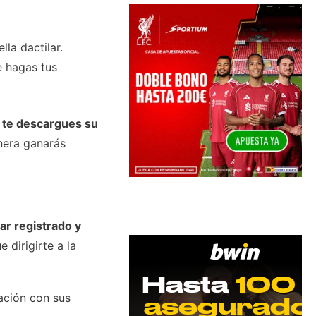
la dactilar.
e hagas tus
 te descargues su
nera ganarás
ar registrado y
 dirigirte a la
lación con sus