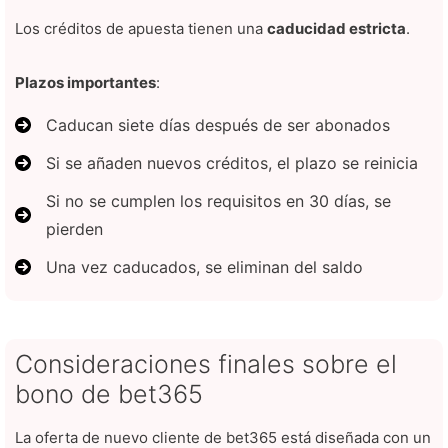
Los créditos de apuesta tienen una
caducidad estricta
.
Plazos importantes
:
Caducan siete días después de ser abonados
Si se añaden nuevos créditos, el plazo se reinicia
Si no se cumplen los requisitos en 30 días, se
pierden
Una vez caducados, se eliminan del saldo
Consideraciones finales sobre el
bono de bet365
La oferta de nuevo cliente de bet365 está diseñada con un