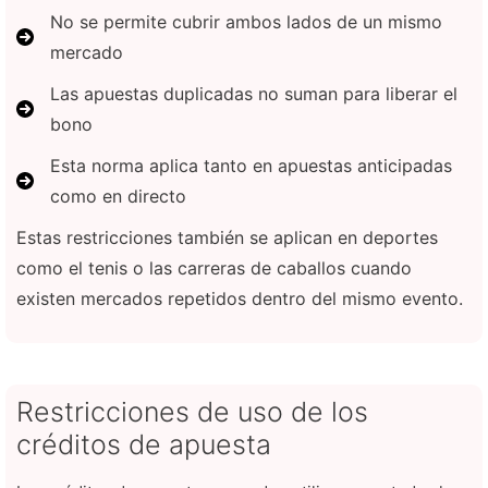
No se permite cubrir ambos lados de un mismo
mercado
Las apuestas duplicadas no suman para liberar el
bono
Esta norma aplica tanto en apuestas anticipadas
como en directo
Estas restricciones también se aplican en deportes
como el tenis o las carreras de caballos cuando
existen mercados repetidos dentro del mismo evento.
Restricciones de uso de los
créditos de apuesta