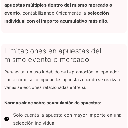
apuestas múltiples dentro del mismo mercado o
evento
, contabilizando únicamente la
selección
individual con el importe acumulativo más alto
.
Limitaciones en apuestas del
mismo evento o mercado
Para evitar un uso indebido de la promoción, el operador
limita cómo se computan las apuestas cuando se realizan
varias selecciones relacionadas entre sí.
Normas clave sobre acumulación de apuestas
:
Solo cuenta la apuesta con mayor importe en una
selección individual