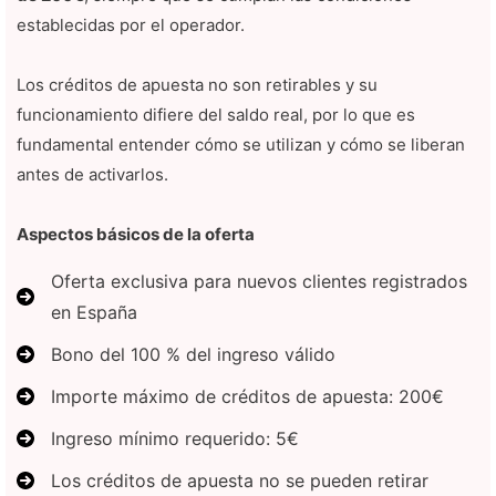
establecidas por el operador.
Los créditos de apuesta no son retirables y su
funcionamiento difiere del saldo real, por lo que es
fundamental entender cómo se utilizan y cómo se liberan
antes de activarlos.
Aspectos básicos de la oferta
Oferta exclusiva para nuevos clientes registrados
en España
Bono del 100 % del ingreso válido
Importe máximo de créditos de apuesta: 200€
Ingreso mínimo requerido: 5€
Los créditos de apuesta no se pueden retirar