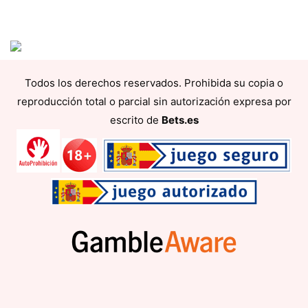
Todos los derechos reservados. Prohibida su copia o
reproducción total o parcial sin autorización expresa por
escrito de
Bets.es