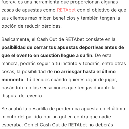
fuera», es una herramienta que proporcionan algunas
casas de apuestas como
RETAbet
con el objetivo de que
sus clientes maximicen beneficios y también tengan la
opción de reducir pérdidas.
Básicamente, el Cash Out de RETAbet consiste en la
posibilidad de cerrar tus apuestas deportivas antes de
que el evento en cuestión llegue a su fin
. De esta
manera, podrás seguir a tu instinto y tendrás, entre otras
cosas, la posibilidad de
no arriesgar hasta el último
momento
. Tú decides cuándo quieres dejar de jugar,
basándote en las sensaciones que tengas durante la
disputa del evento.
Se acabó la pesadilla de perder una apuesta en el último
minuto del partido por un gol en contra que nadie
esperaba. Con el Cash Out de RETAbet no deberás