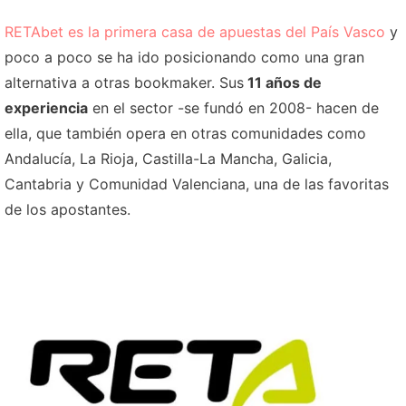
RETAbet es la primera casa de apuestas del País Vasco
y
poco a poco se ha ido posicionando como una gran
alternativa a otras bookmaker. Sus
11 años de
experiencia
en el sector -se fundó en 2008- hacen de
ella, que también opera en otras comunidades como
Andalucía, La Rioja, Castilla-La Mancha, Galicia,
Cantabria y Comunidad Valenciana, una de las favoritas
de los apostantes.