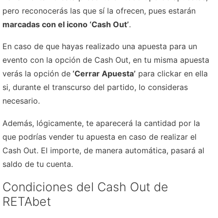
pero reconocerás las que sí la ofrecen, pues estarán
marcadas con el icono ‘Cash Out’
.
En caso de que hayas realizado una apuesta para un
evento con la opción de Cash Out, en tu misma apuesta
verás la opción de
‘Cerrar Apuesta’
para clickar en ella
si, durante el transcurso del partido, lo consideras
necesario.
Además, lógicamente, te aparecerá la cantidad por la
que podrías vender tu apuesta en caso de realizar el
Cash Out. El importe, de manera automática, pasará al
saldo de tu cuenta.
Condiciones del Cash Out de
RETAbet