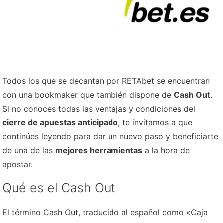
Todos los que se decantan por RETAbet se encuentran
con una bookmaker que también dispone de
Cash Out
.
Si no conoces todas las ventajas y condiciones del
cierre de apuestas anticipado
, te invitamos a que
continúes leyendo para dar un nuevo paso y beneficiarte
de una de las
mejores herramientas
a la hora de
apostar.
Qué es el Cash Out
El término Cash Out, traducido al español como «Caja