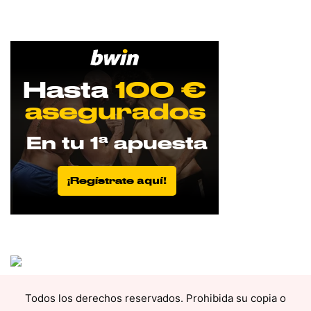
Todos los derechos reservados. Prohibida su copia o