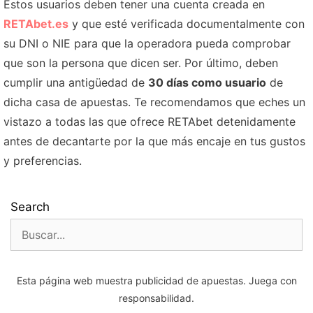
Estos usuarios deben tener una cuenta creada en
RETAbet.es
y que esté verificada documentalmente con
su DNI o NIE para que la operadora pueda comprobar
que son la persona que dicen ser. Por último, deben
cumplir una antigüedad de
30 días como usuario
de
dicha casa de apuestas. Te recomendamos que eches un
vistazo a todas las que ofrece RETAbet detenidamente
antes de decantarte por la que más encaje en tus gustos
y preferencias.
Search
Buscar:
Esta página web muestra publicidad de apuestas. Juega con
responsabilidad.