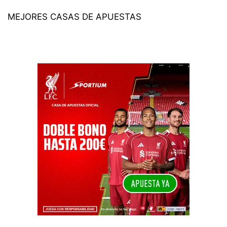
MEJORES CASAS DE APUESTAS