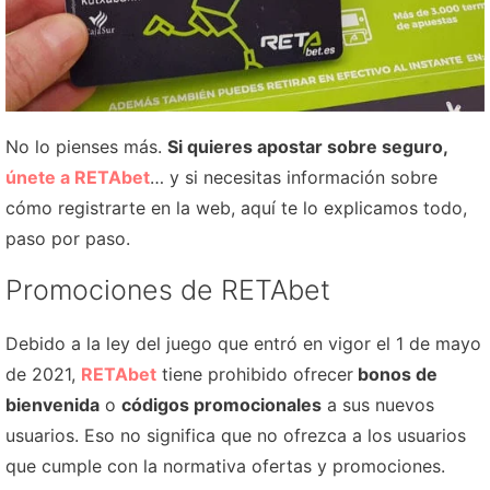
No lo pienses más.
Si quieres apostar sobre seguro,
únete a RETAbet
… y si necesitas información sobre
cómo registrarte en la web, aquí te lo explicamos todo,
paso por paso.
Promociones de RETAbet
Debido a la ley del juego que entró en vigor el 1 de mayo
de 2021,
RETAbet
tiene prohibido ofrecer
bonos de
bienvenida
o
códigos promocionales
a sus nuevos
usuarios. Eso no significa que no ofrezca a los usuarios
que cumple con la normativa ofertas y promociones.