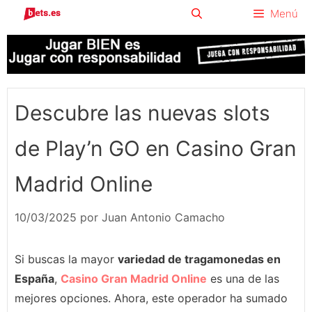
Saltar
Menú
al
contenido
Descubre las nuevas slots
de Play’n GO en Casino Gran
Madrid Online
10/03/2025
por
Juan Antonio Camacho
Si buscas la mayor
variedad de tragamonedas en
España
,
Casino Gran Madrid Online
es una de las
mejores opciones. Ahora, este operador ha sumado