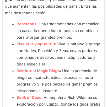
que aumentan las posibilidades de ganar. Entre las
más destacadas están:
Reactoonz
: Una tragamonedas con mecánica
en cascada donde los símbolos se combinan
para otorgar grandes premios.
Rise of Olympus 100
: Vive la mitología griega
con Hades, Poseidón y Zeus, cuyos poderes
combinados desbloquean multiplicadores y
giros especiales.
Rainforest Magic Bingo
: Una experiencia de
bingo con características especiales, bote
progresivo y la posibilidad de ganar premios
misteriosos al instante.
Book of Dead
: Acompaña a Rich Wilde en su
exploración por Egipto, donde los giros gratis