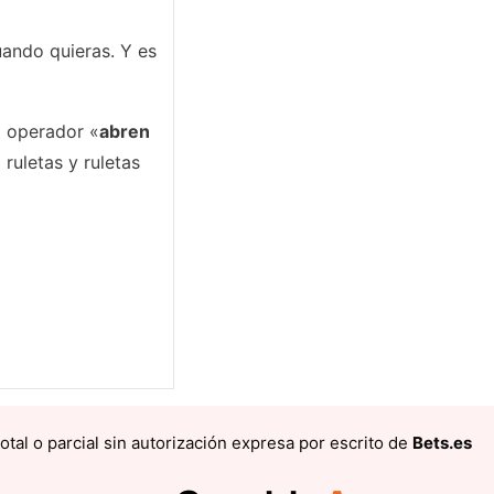
uando quieras. Y es
o operador «
abren
ruletas y ruletas
tal o parcial sin autorización expresa por escrito de
Bets.es