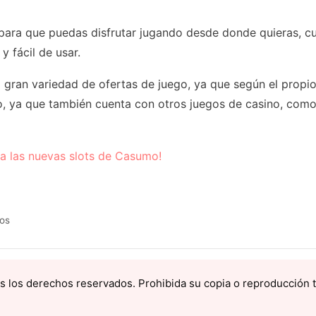
 para que puedas disfrutar jugando desde donde quieras, c
y fácil de usar.
gran variedad de ofertas de juego, ya que según el propi
o, ya que también cuenta con otros juegos de casino, como 
a las nuevas slots de Casumo!
dos
 los derechos reservados. Prohibida su copia o reproducción to