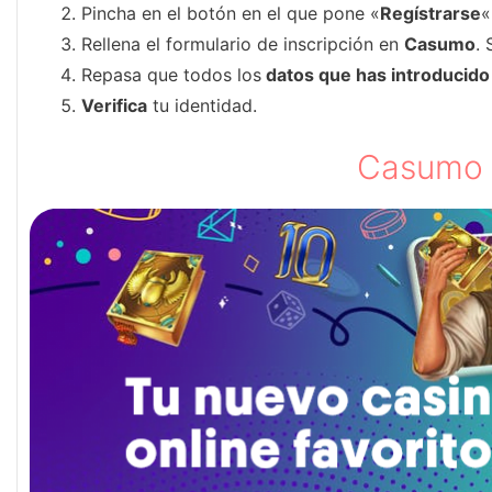
Pincha en el botón en el que pone «
Regístrarse
«
Rellena el formulario de inscripción en
Casumo
.
Repasa que todos los
datos que has introducido
Verifica
tu identidad.
Casumo c