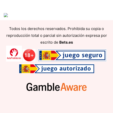
Todos los derechos reservados. Prohibida su copia o
reproducción total o parcial sin autorización expresa por
escrito de
Bets.es