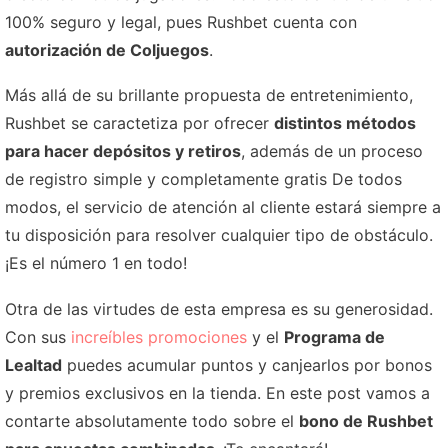
100% seguro y legal, pues Rushbet cuenta con
autorización de Coljuegos
.
Más allá de su brillante propuesta de entretenimiento,
Rushbet se caractetiza por ofrecer
distintos métodos
para hacer depósitos y retiros
, además de un proceso
de registro simple y completamente gratis De todos
modos, el servicio de atención al cliente estará siempre a
tu disposición para resolver cualquier tipo de obstáculo.
¡Es el número 1 en todo!
Otra de las virtudes de esta empresa es su generosidad.
Con sus
increíbles promociones
y el
Programa de
Lealtad
puedes acumular puntos y canjearlos por bonos
y premios exclusivos en la tienda. En este post vamos a
contarte absolutamente todo sobre el
bono de Rushbet