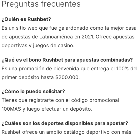
Preguntas frecuentes
¿Quién es Rushbet?
Es un sitio web que fue galardonado como la mejor casa
de apuestas de Latinoamérica en 2021. Ofrece apuestas
deportivas y juegos de casino.
¿Qué es el bono Rushbet para apuestas combinadas?
Es una promoción de bienvenida que entrega el 100% del
primer depósito hasta $200.000.
¿Cómo lo puedo solicitar?
Tienes que registrarte con el código promocional
100MAS y luego efectuar un depósito.
¿Cuáles son los deportes disponibles para apostar?
Rushbet ofrece un amplio catálogo deportivo con más