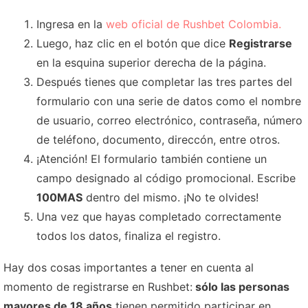
Ingresa en la
web oficial de Rushbet Colombia.
Luego, haz clic en el botón que dice
Registrarse
en la esquina superior derecha de la página.
Después tienes que completar las tres partes del
formulario con una serie de datos como el nombre
de usuario, correo electrónico, contraseña, número
de teléfono, documento, direccón, entre otros.
¡Atención! El formulario también contiene un
campo designado al código promocional. Escribe
100MAS
dentro del mismo. ¡No te olvides!
Una vez que hayas completado correctamente
todos los datos, finaliza el registro.
Hay dos cosas importantes a tener en cuenta al
momento de registrarse en Rushbet:
sólo las personas
mayores de 18 años
tienen permitido participar en