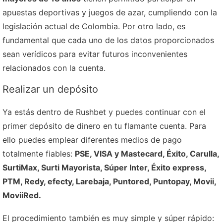
apuestas deportivas y juegos de azar, cumpliendo con la
legislación actual de Colombia. Por otro lado, es
fundamental que cada uno de los datos proporcionados
sean verídicos para evitar futuros inconvenientes
relacionados con la cuenta.
Realizar un depósito
Ya estás dentro de Rushbet y puedes continuar con el
primer depósito de dinero en tu flamante cuenta. Para
ello puedes emplear diferentes medios de pago
totalmente fiables:
PSE, VISA y Mastecard, Éxito, Carulla,
SurtiMax, Surti Mayorista, Súper Inter, Éxito express,
PTM, Redy, efecty, Larebaja, Puntored, Puntopay, Movii,
MoviiRed.
El procedimiento también es muy simple y súper rápido: