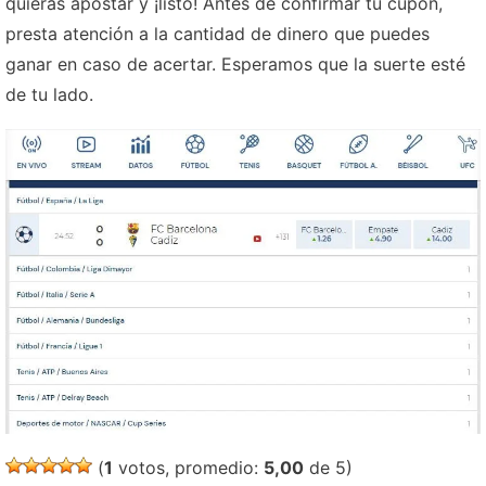
quieras apostar y ¡listo! Antes de confirmar tu cupón,
presta atención a la cantidad de dinero que puedes
ganar en caso de acertar. Esperamos que la suerte esté
de tu lado.
(
1
votos, promedio:
5,00
de 5)