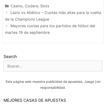
Categorías
Casino
,
Codere
,
Slots
Lazio vs Atlético – Cuotas más altas para la vuelta
de la Champions League
Mayores cuotas para los partidos de fútbol del
martes 19 de septiembre
Search
Buscar:
Esta página web muestra publicidad de apuestas. Juega con
responsabilidad.
MEJORES CASAS DE APUESTAS