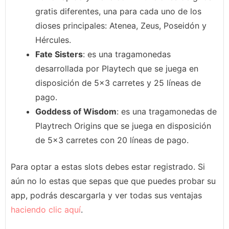
gratis diferentes, una para cada uno de los
dioses principales: Atenea, Zeus, Poseidón y
Hércules.
Fate Sisters
: es una tragamonedas
desarrollada por Playtech que se juega en
disposición de 5×3 carretes y 25 líneas de
pago.
Goddess of Wisdom
: es una tragamonedas de
Playtrech Origins que se juega en disposición
de 5×3 carretes con 20 líneas de pago.
Para optar a estas slots debes estar registrado. Si
aún no lo estas que sepas que que puedes probar su
app, podrás descargarla y ver todas sus ventajas
haciendo clic aquí
.