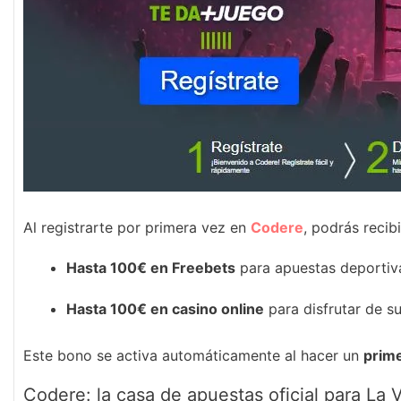
Al registrarte por primera vez en
Codere
, podrás recib
Hasta 100€ en Freebets
para apuestas deportiv
Hasta 100€ en casino online
para disfrutar de su
Este bono se activa automáticamente al hacer un
prim
Codere: la casa de apuestas oficial para La 