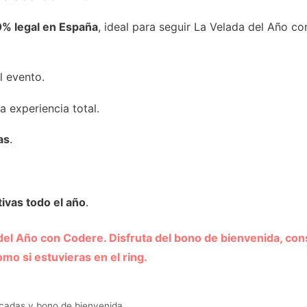
0% legal en España
, ideal para seguir La Velada del Año co
l evento.
 experiencia total.
as
.
ivas todo el año
.
del Año con Codere. Disfruta del bono de bienvenida, cons
o si estuvieras en el ring.
acadas y bono de bienvenida