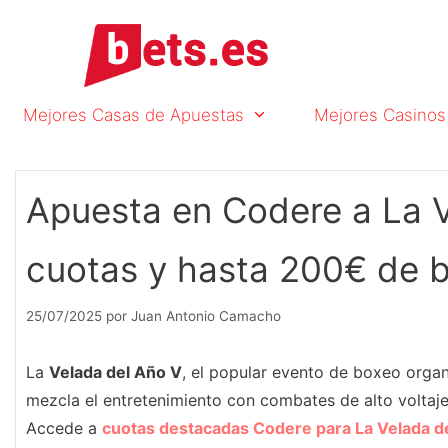
Saltar
al
contenido
Mejores Casas de Apuestas
Mejores Casinos
Apuesta en Codere a La V
cuotas y hasta 200€ de 
25/07/2025
por
Juan Antonio Camacho
La
Velada del Año V
, el popular evento de boxeo orga
mezcla el entretenimiento con combates de alto voltaje
Accede a
cuotas destacadas Codere para La Velada d