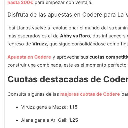
hasta 200€
para empezar con ventaja.
Disfruta de las apuestas en Codere para La 
Ibai Llanos vuelve a revolucionar el mundo del stream
más esperados es el de
Abby vs Roro
, dos influencers
regreso de
Viruzz
, que sigue consolidándose como figu
Apuesta en Codere
y aprovecha sus
cuotas competiti
construir una combinada, este es el momento perfecto
Cuotas destacadas de Codere
Consulta algunas de las
mejores cuotas de Codere
par
Viruzz gana a Mazza:
1.15
Alana gana a Ari Geli:
1.25