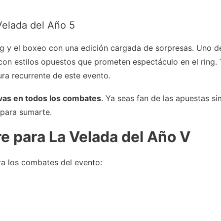
Velada del Año 5
ing y el boxeo con una edición cargada de sorpresas. Uno 
 con estilos opuestos que prometen espectáculo en el ring.
ra recurrente de este evento.
vas en todos los combates
. Ya seas fan de las apuestas si
 para sumarte.
 para La Velada del Año V
a los combates del evento: