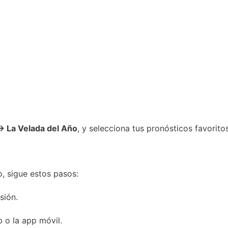
 La Velada del Año
, y selecciona tus pronósticos favoritos
, sigue estos pasos:
sión.
 o la app móvil.