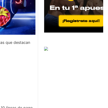
 las que destacan
10 líneas de pago.