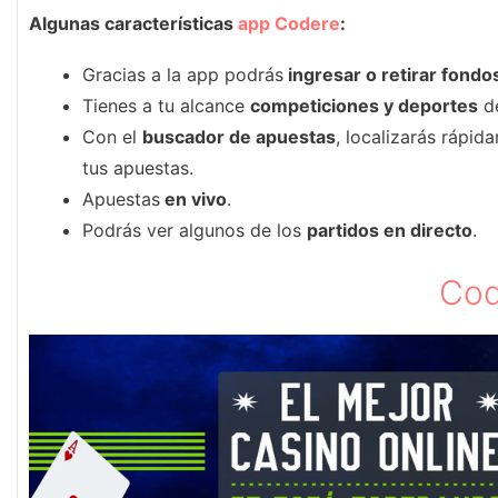
Algunas características
app Codere
:
Gracias a la app podrás
ingresar o retirar fond
Tienes a tu alcance
competiciones y deportes
de
Con el
buscador de apuestas
, localizarás rápid
tus apuestas.
Apuestas
en vivo
.
Podrás ver algunos de los
partidos en directo
.
Cod