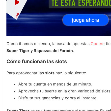
Como íbamos diciendo, la casa de apuestas
Codere
tie
Super Tiger y Riquezas del Faraón
.
Cómo funcionan las slots
Para aprovechar las
slots
haz lo siguiente:
Abre tu cuenta en menos de un minuto.
Aprovecha tu suerte en la gran variedad de slots
Disfruta tus ganancias y cobra al instante.
Super Tiger
es una tragamonedas del proveedor Skywin