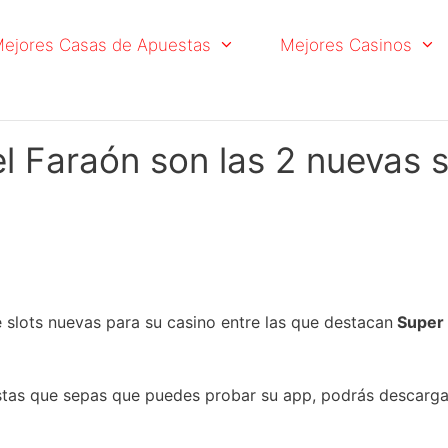
ejores Casas de Apuestas
Mejores Casinos
l Faraón son las 2 nuevas s
 slots nuevas para su casino entre las que destacan
Super 
estas que sepas que puedes probar su app, podrás descarga