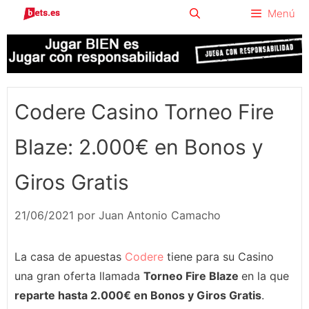
Saltar
Menú
al
contenido
Codere Casino Torneo Fire
Blaze: 2.000€ en Bonos y
Giros Gratis
21/06/2021
por
Juan Antonio Camacho
La casa de apuestas
Codere
tiene para su Casino
una gran oferta llamada
Torneo Fire Blaze
en la que
reparte hasta 2.000€ en Bonos y Giros Gratis
.