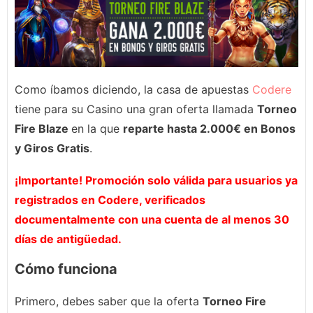
Como íbamos diciendo, la casa de apuestas
Codere
tiene para su Casino una gran oferta llamada
Torneo
Fire Blaze
en la que
reparte hasta 2.000€ en Bonos
y Giros Gratis
.
¡Importante! Promoción solo válida para usuarios ya
registrados en Codere, verificados
documentalmente con una cuenta de al menos 30
días de antigüedad.
Cómo funciona
Primero, debes saber que la oferta
Torneo Fire