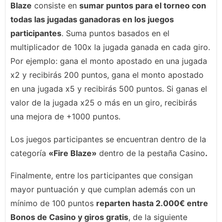
Blaze
consiste en
sumar puntos para el torneo con
todas las jugadas ganadoras en los juegos
participantes
. Suma puntos basados en el
multiplicador de 100x la jugada ganada en cada giro.
Por ejemplo: gana el monto apostado en una jugada
x2 y recibirás 200 puntos, gana el monto apostado
en una jugada x5 y recibirás 500 puntos. Si ganas el
valor de la jugada x25 o más en un giro, recibirás
una mejora de +1000 puntos.
Los juegos participantes se encuentran dentro de la
categoría
«Fire Blaze»
dentro de la pestaña Casino
.
Finalmente, entre los participantes que consigan
mayor puntuación y que cumplan además con un
mínimo de 100 puntos
reparten hasta 2.000€ entre
Bonos de Casino y giros gratis
, de la siguiente