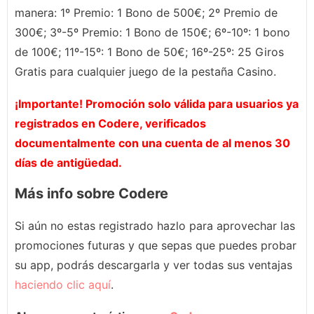
manera: 1º Premio: 1 Bono de 500€; 2º Premio de
300€; 3º-5º Premio: 1 Bono de 150€; 6º-10º: 1 bono
de 100€; 11º-15º: 1 Bono de 50€; 16º-25º: 25 Giros
Gratis para cualquier juego de la pestaña Casino.
¡Importante! Promoción solo válida para usuarios ya
registrados en Codere, verificados
documentalmente con una cuenta de al menos 30
días de antigüedad.
Más info sobre Codere
Si aún no estas registrado hazlo para aprovechar las
promociones futuras y que sepas que puedes probar
su app, podrás descargarla y ver todas sus ventajas
haciendo clic aquí
.