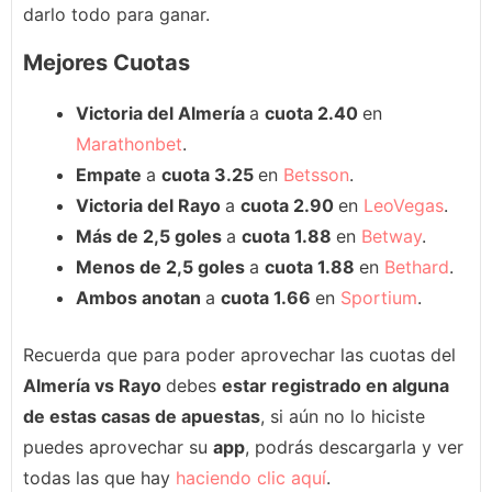
darlo todo para ganar.
Mejores Cuotas
Victoria del Almería
a
cuota 2.40
en
Marathonbet
.
Empate
a
cuota 3.25
en
Betsson
.
Victoria del Rayo
a
cuota 2.90
en
LeoVegas
.
Más de 2,5 goles
a
cuota 1.88
en
Betway
.
Menos de 2,5 goles
a
cuota 1.88
en
Bethard
.
Ambos anotan
a
cuota 1.66
en
Sportium
.
Recuerda que para poder aprovechar las cuotas del
Almería vs Rayo
debes
estar registrado en alguna
de estas casas de apuestas
, si aún no lo hiciste
puedes aprovechar su
app
, podrás descargarla y ver
todas las que hay
haciendo clic aquí
.