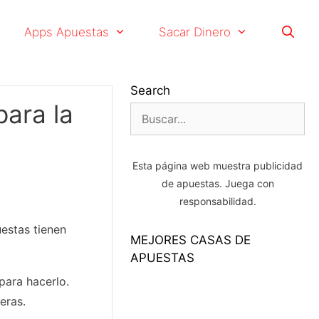
Apps Apuestas
Sacar Dinero
Search
ara la
Buscar:
Esta página web muestra publicidad
de apuestas. Juega con
responsabilidad.
uestas tienen
MEJORES CASAS DE
APUESTAS
para hacerlo.
eras.