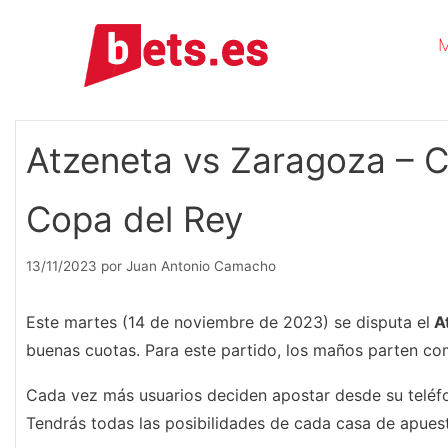
Saltar
al
M
contenido
Atzeneta vs Zaragoza – C
Copa del Rey
13/11/2023
por
Juan Antonio Camacho
Este martes (14 de noviembre de 2023) se disputa el
At
buenas cuotas. Para este partido, los maños parten com
Cada vez más usuarios deciden apostar desde su teléfon
Tendrás todas las posibilidades de cada casa de apues