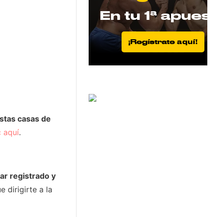
estas casas de
c aquí
.
ar registrado y
 dirigirte a la