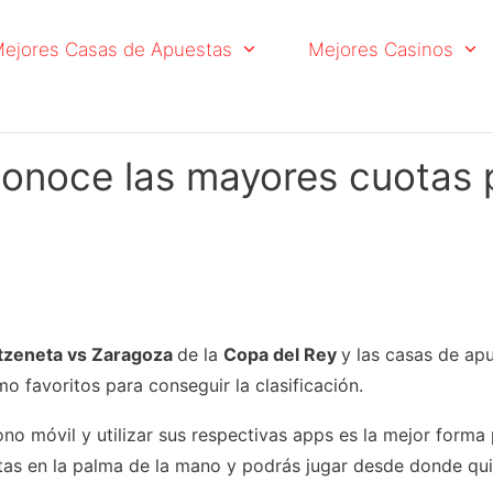
ejores Casas de Apuestas
Mejores Casinos
onoce las mayores cuotas p
zeneta vs Zaragoza
de la
Copa del Rey
y las casas de ap
o favoritos para conseguir la clasificación.
o móvil y utilizar sus respectivas apps es la mejor forma 
tas en la palma de la mano y podrás jugar desde donde qui