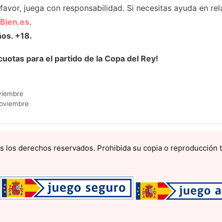
 favor, juega con responsabilidad. Si necesitas ayuda en re
Bien.es
.
ños. +18.
uotas para el partido de la Copa del Rey!
oviembre
noviembre
 los derechos reservados. Prohibida su copia o reproducción to