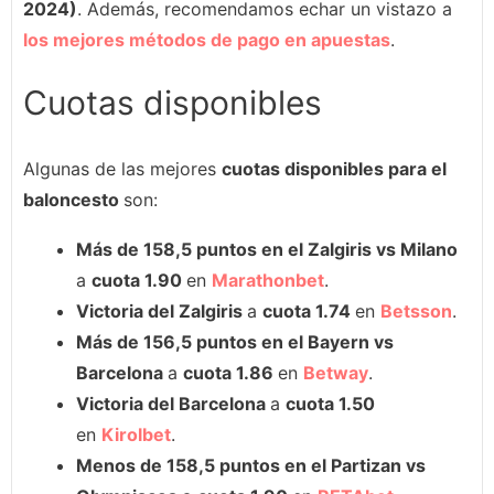
2024)
. Además, recomendamos echar un vistazo a
los mejores métodos de pago en apuestas
.
Cuotas disponibles
Algunas de las mejores
cuotas disponibles para el
baloncesto
son:
Más de 158,5 puntos en el Zalgiris vs Milano
a
cuota 1.90
en
Marathonbet
.
Victoria del Zalgiris
a
cuota 1.74
en
Betsson
.
Más de 156,5 puntos en el Bayern vs
Barcelona
a
cuota 1.86
en
Betway
.
Victoria del Barcelona
a
cuota 1.50
en
Kirolbet
.
Menos de 158,5 puntos en el Partizan vs