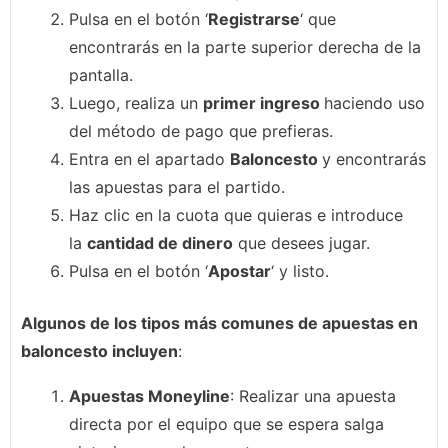
Pulsa en el botón ‘
Registrarse
‘ que
encontrarás en la parte superior derecha de la
pantalla.
Luego, realiza un
primer ingreso
haciendo uso
del método de pago que prefieras.
Entra en el apartado
Baloncesto
y encontrarás
las apuestas para el partido.
Haz clic en la cuota que quieras e introduce
la
cantidad de dinero
que desees jugar.
Pulsa en el botón ‘
Apostar
‘ y listo.
Algunos de los tipos más comunes de apuestas en
baloncesto incluyen
:
Apuestas Moneyline
: Realizar una apuesta
directa por el equipo que se espera salga