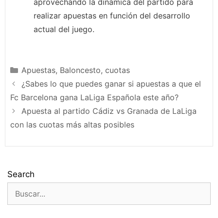
aprovechando la dinámica del partido para
realizar apuestas en función del desarrollo
actual del juego.
Categorías
Apuestas
,
Baloncesto
,
cuotas
¿Sabes lo que puedes ganar si apuestas a que el
Fc Barcelona gana LaLiga Española este año?
Apuesta al partido Cádiz vs Granada de LaLiga
con las cuotas más altas posibles
Search
Buscar: