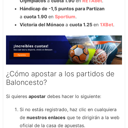
Olympiacos
a
cuota 1.90
en
RETAbet
.
Hándicap de -1,5 puntos para Partizan
a
cuota 1.90
en
Sportium
.
Victoria del Mónaco
a
cuota 1.25
en
1XBet
.
¿Cómo apostar a los partidos de
Baloncesto?
Si quieres
apostar
debes hacer lo siguiente:
Si no estás registrado, haz clic en cualquiera
de
nuestros enlaces
que te dirigirán a la web
oficial de la casa de apuestas.