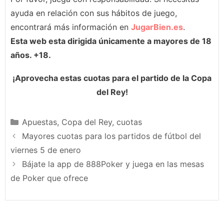
ayuda en relación con sus hábitos de juego,
encontrará más información en
JugarBien.es
.
Esta web esta dirigida únicamente a mayores de 18
años. +18.
¡Aprovecha estas cuotas para el partido de la Copa
del Rey!
Categorías
Apuestas
,
Copa del Rey
,
cuotas
Mayores cuotas para los partidos de fútbol del
viernes 5 de enero
Bájate la app de 888Poker y juega en las mesas
de Poker que ofrece