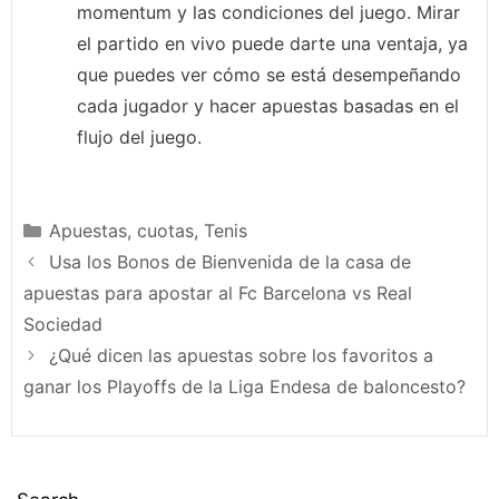
momentum y las condiciones del juego. Mirar
el partido en vivo puede darte una ventaja, ya
que puedes ver cómo se está desempeñando
cada jugador y hacer apuestas basadas en el
flujo del juego.
Categorías
Apuestas
,
cuotas
,
Tenis
Usa los Bonos de Bienvenida de la casa de
apuestas para apostar al Fc Barcelona vs Real
Sociedad
¿Qué dicen las apuestas sobre los favoritos a
ganar los Playoffs de la Liga Endesa de baloncesto?