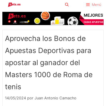
Saltar
Menú
al
contenido
Aprovecha los Bonos de
Apuestas Deportivas para
apostar al ganador del
Masters 1000 de Roma de
tenis
14/05/2024
por
Juan Antonio Camacho