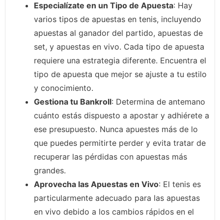
Especialízate en un Tipo de Apuesta
: Hay
varios tipos de apuestas en tenis, incluyendo
apuestas al ganador del partido, apuestas de
set, y apuestas en vivo. Cada tipo de apuesta
requiere una estrategia diferente. Encuentra el
tipo de apuesta que mejor se ajuste a tu estilo
y conocimiento.
Gestiona tu Bankroll
: Determina de antemano
cuánto estás dispuesto a apostar y adhiérete a
ese presupuesto. Nunca apuestes más de lo
que puedes permitirte perder y evita tratar de
recuperar las pérdidas con apuestas más
grandes.
Aprovecha las Apuestas en Vivo
: El tenis es
particularmente adecuado para las apuestas
en vivo debido a los cambios rápidos en el