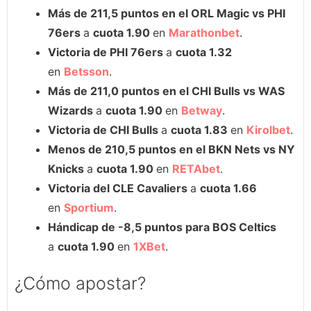
Más de 211,5 puntos en el ORL Magic vs PHI
76ers
a
cuota 1.90
en
Marathonbet
.
Victoria de PHI 76ers
a
cuota 1.32
en
Betsson
.
Más de 211,0 puntos en el CHI Bulls vs WAS
Wizards
a
cuota 1.90
en
Betway
.
Victoria de CHI Bulls
a
cuota 1.83
en
Kirolbet
.
Menos de 210,5 puntos en el BKN Nets vs NY
Knicks
a
cuota 1.90
en
RETAbet
.
Victoria del CLE Cavaliers
a
cuota 1.66
en
Sportium
.
Hándicap de -8,5 puntos para BOS Celtics
a
cuota 1.90
en
1XBet
.
¿Cómo apostar?