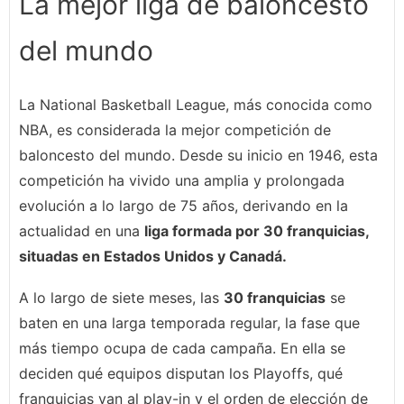
La mejor liga de baloncesto
del mundo
La National Basketball League, más conocida como
NBA, es considerada la mejor competición de
baloncesto del mundo. Desde su inicio en 1946, esta
competición ha vivido una amplia y prolongada
evolución a lo largo de 75 años, derivando en la
actualidad en una
liga formada por 30 franquicias,
situadas en Estados Unidos y Canadá.
A lo largo de siete meses, las
30 franquicias
se
baten en una larga temporada regular, la fase que
más tiempo ocupa de cada campaña. En ella se
deciden qué equipos disputan los Playoffs, qué
franquicias van al play-in y el orden de elección de