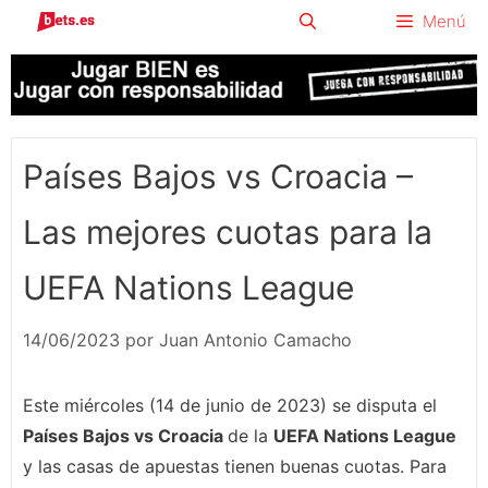
Saltar
Menú
al
contenido
Países Bajos vs Croacia –
Las mejores cuotas para la
UEFA Nations League
14/06/2023
por
Juan Antonio Camacho
Este miércoles (14 de junio de 2023) se disputa el
Países Bajos vs Croacia
de la
UEFA Nations League
y las casas de apuestas tienen buenas cuotas. Para