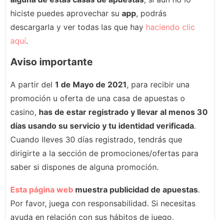
hiciste puedes aprovechar su
app
, podrás
descargarla y ver todas las que hay
haciendo clic
aquí
.
Aviso importante
A partir del
1 de Mayo de 2021
, para recibir una
promoción u oferta de una casa de apuestas o
casino,
has de estar registrado y llevar al menos 30
días usando su servicio y tu identidad verificada
.
Cuando lleves 30 días registrado, tendrás que
dirigirte a la sección de promociones/ofertas para
saber si dispones de alguna promoción.
Esta página web
muestra publicidad de apuestas
.
Por favor, juega con responsabilidad. Si necesitas
ayuda en relación con sus hábitos de juego,