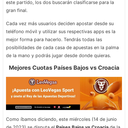
este partido, los dos buscarán clasificarse para la
gran final.
Cada vez más usuarios deciden apostar desde su
teléfono móvil y utilizar sus respectivas apps es la
mejor forma para hacerlo. Tendrás todas las
posibilidades de cada casa de apuestas en la palma
de la mano y podrás jugar desde donde quieras.
Mejores Cuotas Países Bajos vs Croacia
Como íbamos diciendo, este miércoles (14 de junio
de 2023) se disputa el
Países Bajos vs Croacia
de la