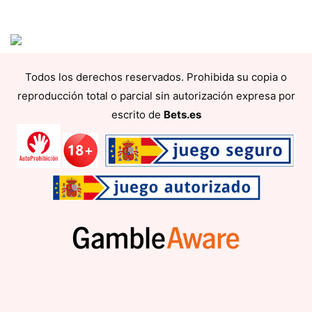
Todos los derechos reservados. Prohibida su copia o
reproducción total o parcial sin autorización expresa por
escrito de
Bets.es