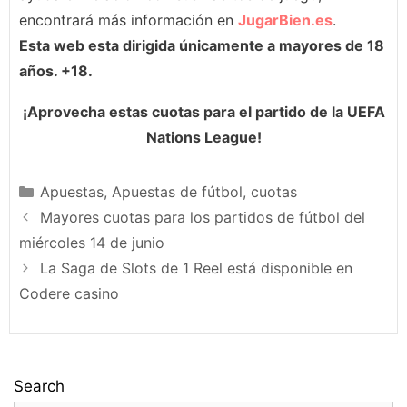
encontrará más información en
JugarBien.es
.
Esta web esta dirigida únicamente a mayores de 18
años. +18.
¡Aprovecha estas cuotas para el partido de la UEFA
Nations League!
Categorías
Apuestas
,
Apuestas de fútbol
,
cuotas
Mayores cuotas para los partidos de fútbol del
miércoles 14 de junio
La Saga de Slots de 1 Reel está disponible en
Codere casino
Search