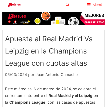
Saltar
Menú
al
contenido
Apuesta al Real Madrid Vs
Leipzig en la Champions
League con cuotas altas
06/03/2024
por
Juan Antonio Camacho
Este miércoles, 6 de marzo de 2024, se celebra el
enfrentamiento entre el
Real Madrid y el Leipzig
en
la
Champions League
, con las casas de apuestas