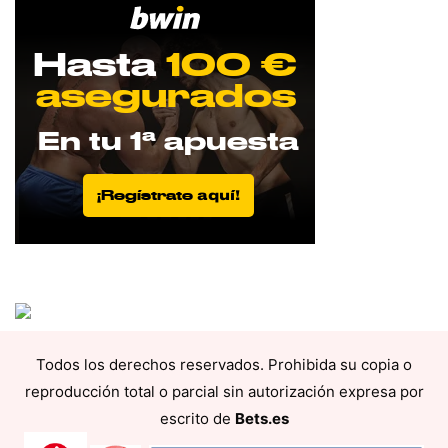
Todos los derechos reservados. Prohibida su copia o
reproducción total o parcial sin autorización expresa por
escrito de
Bets.es