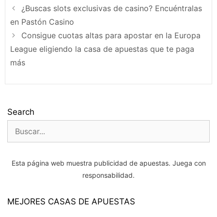
¿Buscas slots exclusivas de casino? Encuéntralas
en Pastón Casino
Consigue cuotas altas para apostar en la Europa
League eligiendo la casa de apuestas que te paga
más
Search
Buscar:
Esta página web muestra publicidad de apuestas. Juega con
responsabilidad.
MEJORES CASAS DE APUESTAS