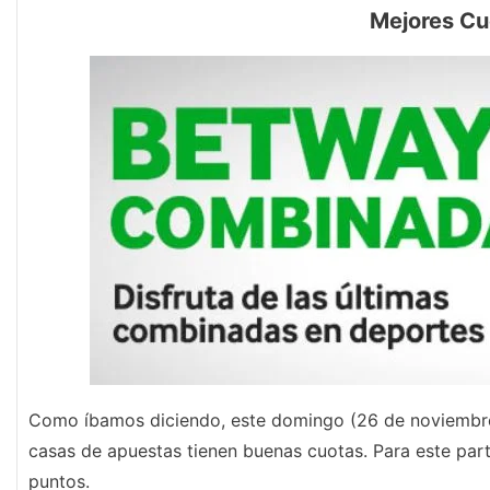
Mejores Cu
Como íbamos diciendo, este domingo (26 de noviembre
casas de apuestas tienen buenas cuotas. Para este parti
puntos.