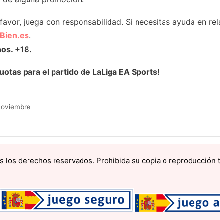
 favor, juega con responsabilidad. Si necesitas ayuda en re
Bien.es
.
ños. +18.
otas para el partido de LaLiga EA Sports!
 noviembre
 los derechos reservados. Prohibida su copia o reproducción to