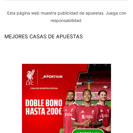
Esta página web muestra publicidad de apuestas. Juega con
responsabilidad.
MEJORES CASAS DE APUESTAS