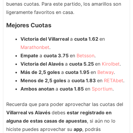
buenas cuotas. Para este partido, los amarillos son
ligeramente favoritos en casa.
Mejores Cuotas
Victoria del Villarreal
a
cuota 1.62
en
Marathonbet
.
Empate
a
cuota 3.75
en
Betsson
.
Victoria del Alavés
a
cuota 5.25
en
Kirolbet
.
Más de 2,5 goles
a
cuota 1.95
en
Betway
.
Menos de 2,5 goles
a
cuota 1.83
en
RETAbet
.
Ambos anotan
a
cuota 1.85
en
Sportium
.
Recuerda que para poder aprovechar las cuotas del
Villarreal vs Alavés
debes
estar registrado en
alguna de estas casas de apuestas
, si aún no lo
hiciste puedes aprovechar su
app
, podrás