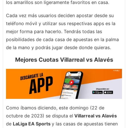
los amarillos son ligeramente favoritos en casa.
Cada vez más usuarios deciden apostar desde su
teléfono móvil y utilizar sus respectivas apps es la
mejor forma para hacerlo. Tendrás todas las
posibilidades de cada casa de apuestas en la palma
de la mano y podrás jugar desde donde quieras.
Mejores Cuotas Villarreal vs Alavés
Como íbamos diciendo, este domingo (22 de
octubre de 2023) se disputa el
Villarreal vs Alavés
de
LaLiga EA Sports
y las casas de apuestas tienen