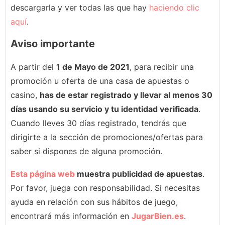
descargarla y ver todas las que hay
haciendo clic
aquí
.
Aviso importante
A partir del
1 de Mayo de 2021
, para recibir una
promoción u oferta de una casa de apuestas o
casino,
has de estar registrado y llevar al menos 30
días usando su servicio y tu identidad verificada
.
Cuando lleves 30 días registrado, tendrás que
dirigirte a la sección de promociones/ofertas para
saber si dispones de alguna promoción.
Esta página web
muestra publicidad de apuestas
.
Por favor, juega con responsabilidad. Si necesitas
ayuda en relación con sus hábitos de juego,
encontrará más información en
JugarBien.es
.