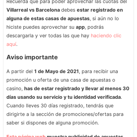
Recuerda que para poder aprovechar las cuotas del
Villarreal vs Barcelona
debes
estar registrado en
alguna de estas casas de apuestas
, si aún no lo
hiciste puedes aprovechar su
app
, podrás
descargarla y ver todas las que hay
haciendo clic
aquí
.
Aviso importante
A partir del
1 de Mayo de 2021
, para recibir una
promoción u oferta de una casa de apuestas o
casino,
has de estar registrado y llevar al menos 30
días usando su servicio y tu identidad verificada
.
Cuando lleves 30 días registrado, tendrás que
dirigirte a la sección de promociones/ofertas para
saber si dispones de alguna promoción.
Esta página web
muestra publicidad de apuestas
.