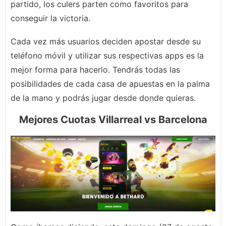
partido, los culers parten como favoritos para
conseguir la victoria.
Cada vez más usuarios deciden apostar desde su
teléfono móvil y utilizar sus respectivas apps es la
mejor forma para hacerlo. Tendrás todas las
posibilidades de cada casa de apuestas en la palma
de la mano y podrás jugar desde donde quieras.
Mejores Cuotas Villarreal vs Barcelona