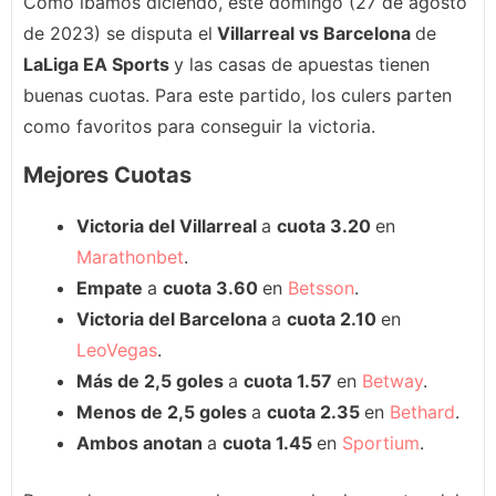
Como íbamos diciendo, este domingo (27 de agosto
de 2023) se disputa el
Villarreal vs Barcelona
de
LaLiga EA Sports
y las casas de apuestas tienen
buenas cuotas. Para este partido, los culers parten
como favoritos para conseguir la victoria.
Mejores Cuotas
Victoria del Villarreal
a
cuota 3.20
en
Marathonbet
.
Empate
a
cuota 3.60
en
Betsson
.
Victoria del Barcelona
a
cuota 2.10
en
LeoVegas
.
Más de 2,5 goles
a
cuota 1.57
en
Betway
.
Menos de 2,5 goles
a
cuota 2.35
en
Bethard
.
Ambos anotan
a
cuota 1.45
en
Sportium
.