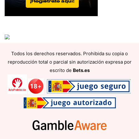
Todos los derechos reservados. Prohibida su copia o
reproducción total o parcial sin autorización expresa por
escrito de
Bets.es