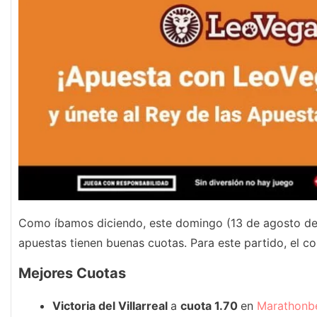
Como íbamos diciendo, este domingo (13 de agosto de 
apuestas tienen buenas cuotas. Para este partido, el co
Mejores Cuotas
Victoria del Villarreal
a
cuota 1.70
en
Marathonb