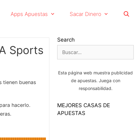
Apps Apuestas
Sacar Dinero
Search
EA Sports
Buscar:
Esta página web muestra publicidad
de apuestas. Juega con
s tienen buenas
responsabilidad.
para hacerlo.
MEJORES CASAS DE
APUESTAS
eras.