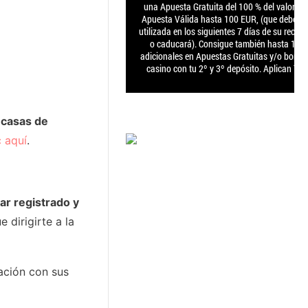
 casas de
c aquí
.
ar registrado y
 dirigirte a la
lación con sus