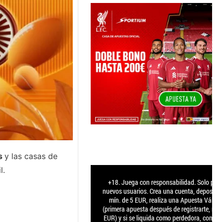
ts
y las casas de
l.