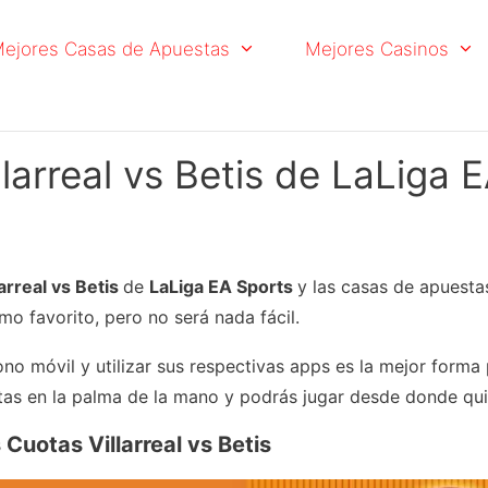
ejores Casas de Apuestas
Mejores Casinos
llarreal vs Betis de LaLiga 
arreal vs Betis
de
LaLiga EA Sports
y las casas de apuesta
mo favorito, pero no será nada fácil.
o móvil y utilizar sus respectivas apps es la mejor forma 
tas en la palma de la mano y podrás jugar desde donde qui
 Cuotas Villarreal vs Betis