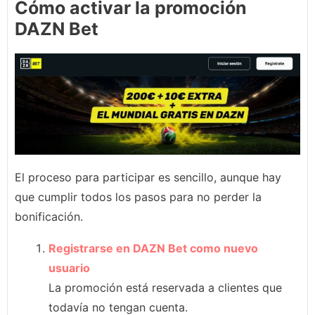
Cómo activar la promoción
DAZN Bet
El proceso para participar es sencillo, aunque hay
que cumplir todos los pasos para no perder la
bonificación.
Registrarse en DAZN Bet como nuevo
usuario
La promoción está reservada a clientes que
todavía no tengan cuenta.