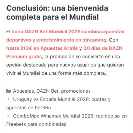
Conclusión: una bienvenida
completa para el Mundial
El
bono DAZN Bet Mundial 2026 combina apuestas
deportivas y entretenimiento en streaming
. Con
hasta 210€ en Apuestas Gratis
y
30 días de DAZN
Premium gratis
, la promoción se convierte en una
opción destacada para nuevos usuarios que quieran
vivir el Mundial de una forma más completa.
Categorías
Apuestas
,
DAZN Bet
,
promociones
Uruguay vs España Mundial 2026: cuotas y
apuestas en bet365
ComboMax Winamax Mundial 2026: reembolso en
Freebets para combinadas