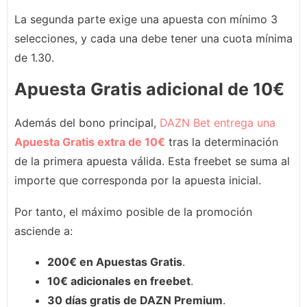
La segunda parte exige una apuesta con mínimo 3
selecciones, y cada una debe tener una cuota mínima
de 1.30.
Apuesta Gratis adicional de 10€
Además del bono principal,
DAZN Bet entrega una
Apuesta Gratis extra de 10€
tras la determinación
de la primera apuesta válida. Esta freebet se suma al
importe que corresponda por la apuesta inicial.
Por tanto, el máximo posible de la promoción
asciende a:
200€ en Apuestas Gratis
.
10€ adicionales en freebet
.
30 días gratis de DAZN Premium
.