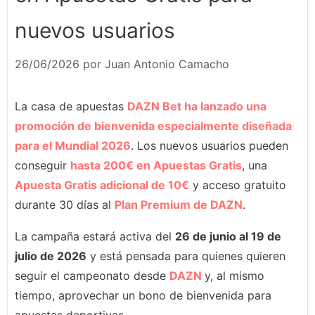
nuevos usuarios
26/06/2026
por
Juan Antonio Camacho
La casa de apuestas
DAZN Bet ha lanzado una
promoción de bienvenida especialmente diseñada
para el Mundial 2026
. Los nuevos usuarios pueden
conseguir
hasta 200€ en Apuestas Gratis
, una
Apuesta Gratis adicional de 10€
y acceso gratuito
durante 30 días al
Plan Premium de DAZN
.
La campaña estará activa del
26 de junio al 19 de
julio de 2026
y está pensada para quienes quieren
seguir el campeonato desde
DAZN
y, al mismo
tiempo, aprovechar un bono de bienvenida para