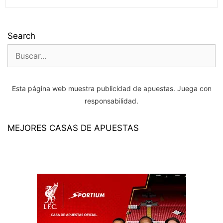
Search
Buscar:
Esta página web muestra publicidad de apuestas. Juega con
responsabilidad.
MEJORES CASAS DE APUESTAS