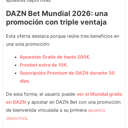
apuestas deportivas.
DAZN Bet Mundial 2026: una
promoción con triple ventaja
Esta oferta destaca porque reúne tres beneficios en
una sola promoción:
Apuestas Gratis de hasta 200€
.
Freebet extra de 10€
.
Suscripción Premium de DAZN durante 30
días
.
De esta forma, el usuario puede
ver el Mundial gratis
en DAZN
y apostar en DAZN Bet con una promoción
de bienvenida vinculada a su primera
apuesta
deportiva
.