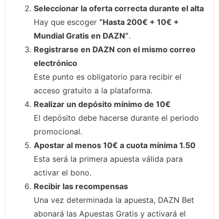
Seleccionar la oferta correcta durante el alta
Hay que escoger
“Hasta 200€ + 10€ +
Mundial Gratis en DAZN”
.
Registrarse en DAZN con el mismo correo
electrónico
Este punto es obligatorio para recibir el
acceso gratuito a la plataforma.
Realizar un depósito mínimo de 10€
El depósito debe hacerse durante el periodo
promocional.
Apostar al menos 10€ a cuota mínima 1.50
Esta será la primera apuesta válida para
activar el bono.
Recibir las recompensas
Una vez determinada la apuesta, DAZN Bet
abonará las Apuestas Gratis y activará el