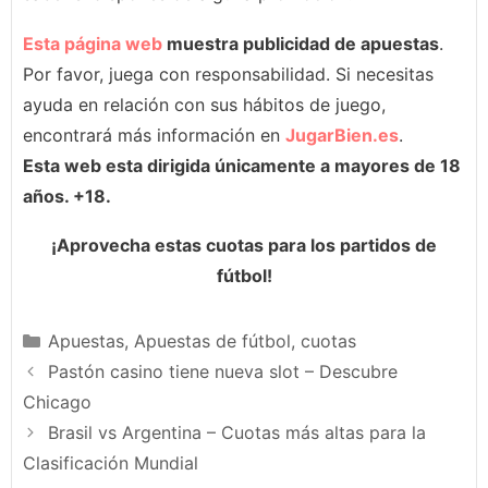
Esta página web
muestra publicidad de apuestas
.
Por favor, juega con responsabilidad. Si necesitas
ayuda en relación con sus hábitos de juego,
encontrará más información en
JugarBien.es
.
Esta web esta dirigida únicamente a mayores de 18
años. +18.
¡Aprovecha estas cuotas para los partidos de
fútbol!
Categorías
Apuestas
,
Apuestas de fútbol
,
cuotas
Pastón casino tiene nueva slot – Descubre
Chicago
Brasil vs Argentina – Cuotas más altas para la
Clasificación Mundial