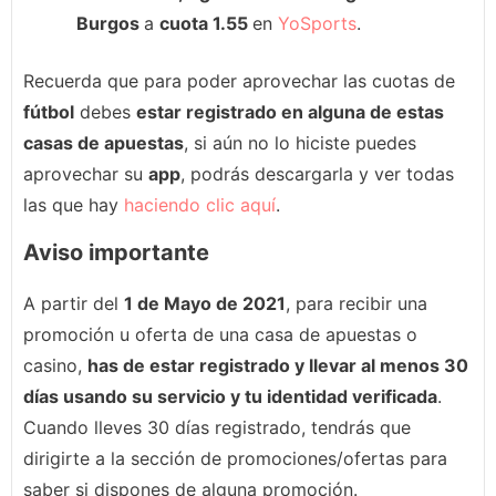
Burgos
a
cuota 1.55
en
YoSports
.
Recuerda que para poder aprovechar las cuotas de
fútbol
debes
estar registrado en alguna de estas
casas de apuestas
, si aún no lo hiciste puedes
aprovechar su
app
, podrás descargarla y ver todas
las que hay
haciendo clic aquí
.
Aviso importante
A partir del
1 de Mayo de 2021
, para recibir una
promoción u oferta de una casa de apuestas o
casino,
has de estar registrado y llevar al menos 30
días usando su servicio y tu identidad verificada
.
Cuando lleves 30 días registrado, tendrás que
dirigirte a la sección de promociones/ofertas para
saber si dispones de alguna promoción.