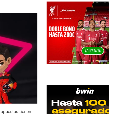
 apuestas tienen