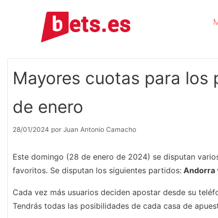
Saltar
al
M
contenido
Mayores cuotas para los 
de enero
28/01/2024
por
Juan Antonio Camacho
Este domingo (28 de enero de 2024) se disputan vario
favoritos. Se disputan los siguientes partidos:
Andorra v
Cada vez más usuarios deciden apostar desde su teléfon
Tendrás todas las posibilidades de cada casa de apues