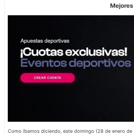
Mejores
Como íbamos diciendo, este domingo (28 de enero de 