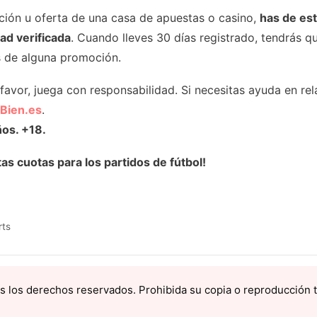
oción u oferta de una casa de apuestas o casino,
has de est
dad verificada
. Cuando lleves 30 días registrado, tendrás que
s de alguna promoción.
 favor, juega con responsabilidad. Si necesitas ayuda en re
Bien.es
.
ños. +18.
as cuotas para los partidos de fútbol!
o
rts
 los derechos reservados. Prohibida su copia o reproducción to