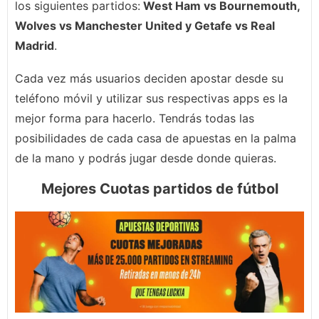
los siguientes partidos:
West Ham vs Bournemouth,
Wolves vs Manchester United y Getafe vs Real
Madrid
.
Cada vez más usuarios deciden apostar desde su
teléfono móvil y utilizar sus respectivas apps es la
mejor forma para hacerlo. Tendrás todas las
posibilidades de cada casa de apuestas en la palma
de la mano y podrás jugar desde donde quieras.
Mejores Cuotas partidos de fútbol